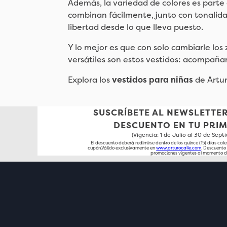
Además, la variedad de colores es parte
combinan fácilmente, junto con tonalida
libertad desde lo que lleva puesto.
Y lo mejor es que con solo cambiarle los 
versátiles son estos vestidos: acompaña
Explora los
vestidos para niñas
de Arturo
SUSCRÍBETE AL NEWSLETTER
DESCUENTO EN TU PRI
(Vigencia: 1 de Julio al 30 de Sep
El descuento deberá redimirse dentro de los quince (15) días cale
cupón.Válido exclusivamente en
www.arturocalle.com
. Descuent
promociones vigentes al momento d