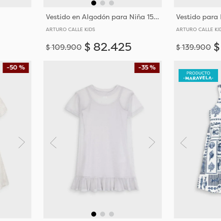
Vestido en Algodón para Niña 15952
Vestido para
ARTURO CALLE KIDS
ARTURO CALLE KI
0
$
82
.
425
$
$
109
.
900
$
139
.
900
Añadir
Añadir
4-5
6-7
8-9
10-11
8-9
-
50 %
-
35 %