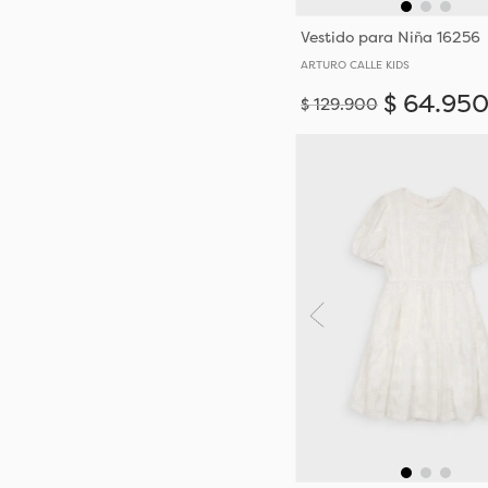
Vestido para Niña 16256
ARTURO CALLE KIDS
$
64
.
95
$
129
.
900
4-5
6-7
10-11
12
14