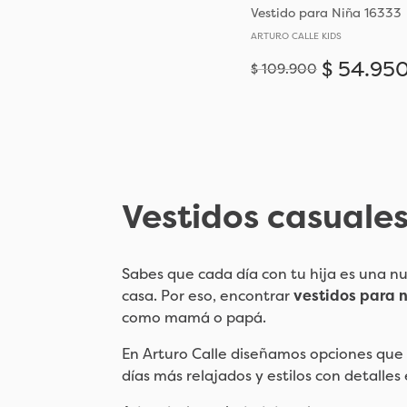
Vestido para Niña 16333
ARTURO CALLE KIDS
$
54
.
95
$
109
.
900
4-5
6-7
Vestidos casuales
Sabes que cada día con tu hija es una n
casa. Por eso, encontrar
vestidos para 
como mamá o papá.
En Arturo Calle diseñamos opciones que 
días más relajados y estilos con detall