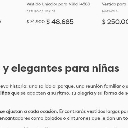
Vestido Unicolor para Niña 14569
Vestido para
ARTURO CALLE KIDS
MARAVELA
0
$
48
.
685
$
250
.
0
$
74
.
900
Añadir
Añadir
4-5
8-
 y elegantes para niñas
ueva historia: una salida al parque, una reunión familiar
niñas
que se adapten a su ritmo, su alegría y su forma de s
se ajustan a cada ocasión. Encontrarás vestidos largos pa
es encantadores como bolados o cinturones que le dan un t