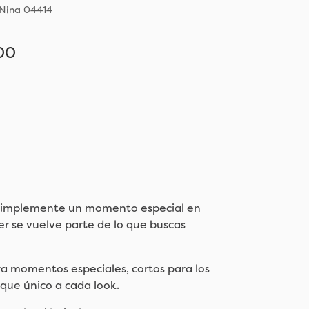
 Nina 04414
00
Añadir
9
 o simplemente un momento especial en
er se vuelve parte de lo que buscas
ra momentos especiales, cortos para los
oque único a cada look.