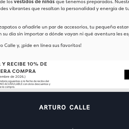
 de los
vestidos de niñas
que tenemos preparados. Nuestra
des vibrantes que resaltan la personalidad y energía de t
zapatos o añadirle un par de accesorios, tu pequeña estará 
n su día sin importar a dónde vayan ni qué aventura les es
 Calle y, ¡pide en línea sus favoritos!
 Y RECIBE 10% DE
MERA COMPRA
tiembre de 2026.)
ndario siguientes a la fecha de recibo del
o NO ACUMULABLE con otros descuentos y
e la compra.