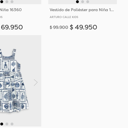
 Niña 16360
Vestido de Poliéster para Niña 15624
DS
ARTURO CALLE KIDS
69
.
950
$
49
.
950
$
99
.
900
Añadir
Añadir
10-11
8-9
10-11