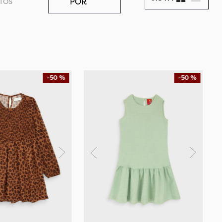
POR
TOS
-
50 %
-
50 %