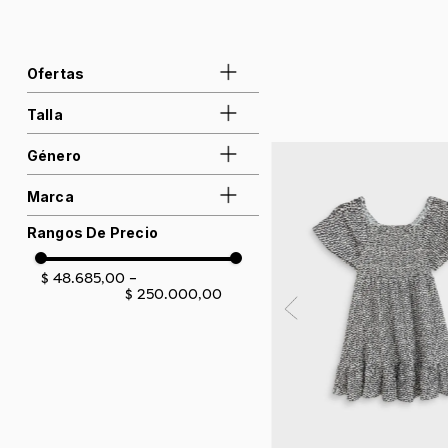
Ofertas
Talla
25%
50%
Género
14
4-5
6-7
Marca
8-9
10-11
12
Niña
Rangos De Precio
Arturo Calle KIDS
MARAVELA
$ 48.685,00
–
$ 250.000,00