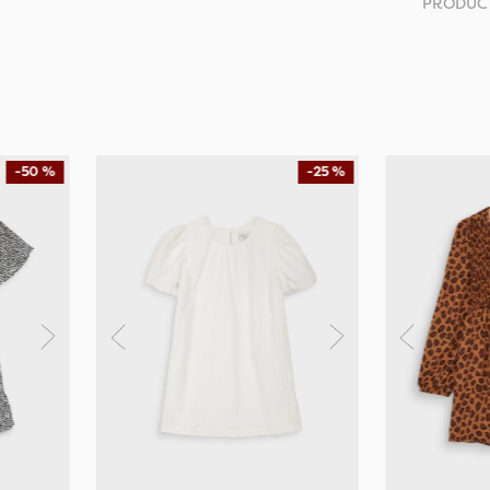
PRODUC
-
50 %
-
25 %