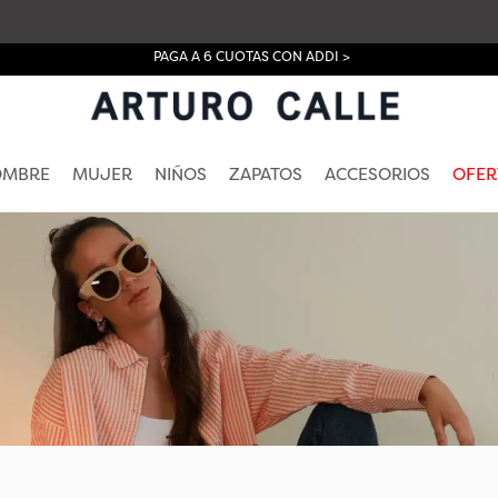
PAGA A 6 CUOTAS CON ADDI >
OMBRE
MUJER
NIÑOS
ZAPATOS
ACCESORIOS
OFER