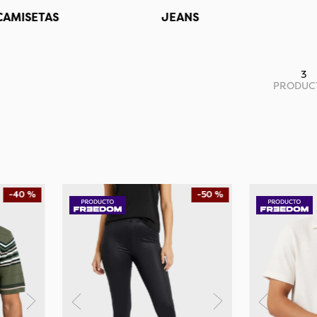
CAMISETAS
JEANS
3
PRODUC
-
40 %
-
50 %