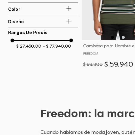
Color
FREEDOM
Diseño
Rangos De Precio
Unicolor
$ 27.450,00
–
$ 77.940,00
FREEDOM
$
59
.
940
$
99
.
900
S
M
Freedom: la marca
Cuando hablamos de moda joven, auténti