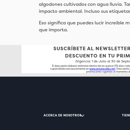
algodones cultivados con agua lluvia. Ta
impacto ambiental. Incluso sus etiquetas
Eso significa que puedes lucir increíble 
que importa.
SUSCRÍBETE AL NEWSLETTER
DESCUENTO EN TU PRI
(Vigencia: 1 de Julio al 30 de Sep
El descuento deberá redimirse dentro de los quince (15) días cale
cupón.Válido exclusivamente en
www.arturocalle.com
. Descuent
promociones vigentes al momento d
ACERCA DE NOSOTROS
TIEN