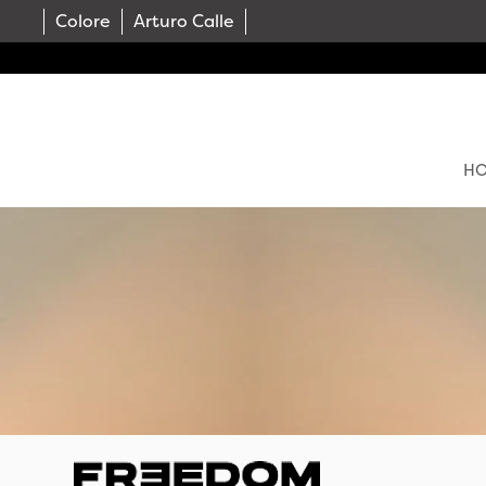
Colore
Arturo Calle
H