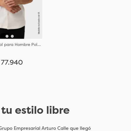
Camisa Casual para Hombre Poliester y Algodon Tejido de Punto
77
.
940
Añadir
u estilo libre
rupo Empresarial Arturo Calle que llegó