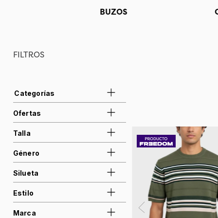
BUZOS
FILTROS
Ofertas
Pantalones
Camisetas
Talla
25%
Camisas
50%
Género
XS
S
M
Silueta
Hombre
Mujer
Estilo
Regular Fit
Marca
Casual