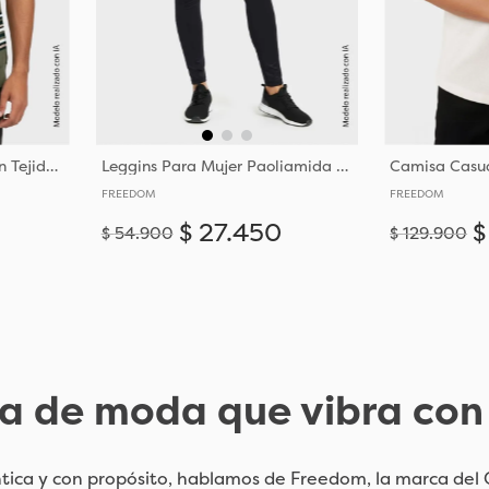
Camiseta para Hombre en Tejido de Punto
Leggins Para Mujer Paoliamida de Tejido de Punto
FREEDOM
FREEDOM
$
27
.
450
$
$
54
.
900
$
129
.
900
Añadir
Añadir
XS
S
 de moda que vibra con t
ca y con propósito, hablamos de Freedom, la marca del G