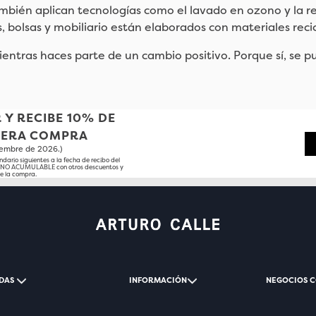
mbién aplican tecnologías como el lavado en ozono y la re
, bolsas y mobiliario están elaborados con materiales reci
mientras haces parte de un cambio positivo. Porque sí, se pu
 Y RECIBE 10% DE
MERA COMPRA
tiembre de 2026.)
ndario siguientes a la fecha de recibo del
o NO ACUMULABLE con otros descuentos y
e la compra.
DAS
INFORMACIÓN
NEGOCIOS 