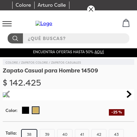
Colore
Arturo Calle
¿QUÉ BUSCAS?
ENCUENTRA OFERTAS HASTA 50%
AQUÍ
COLORE
ZAPATOS COLORE
ZAPATOS CASUALES
Zapato Casual para Hombre 14509
$
142
.
425
-
25 %
Talla
38
39
40
41
42
43