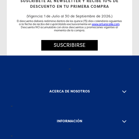
SUSCRÍBETE AL NEWSLETTER Y RECIBE 10% DE
DESCUENTO EN TU PRIMERA COMPRA
(Vigencia: 1 de Julio al 30 de Septiembre de 2026.)
El descuento deberá redimirse dentro de los quince (15) días calendario siguientes
a la fecha de recibo del cupón.Válido exclusivamente en
www.arturocalle.com
.
Descuento NO acumulable con otros descuentos y promociones vigentes al
momento de la compra.
SUSCRIBIRSE
-
ACERCA DE NOSOTROS
-
INFORMACIÓN
-