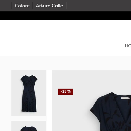
Colore
Arturo Calle
H
-
25 %