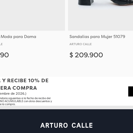
e Moda para Dama
Sandalias para Mujer 51079
LE
ARTURO CALLE
990
$
209
.
900
Añadir
37
38
39
40
 Y RECIBE 10% DE
MERA COMPRA
tiembre de 2026.)
ndario siguientes a la fecha de recibo del
o NO ACUMULABLE con otros descuentos y
e la compra.