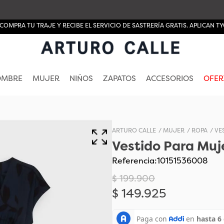
ENVÍO GRATIS POR COMPRAS DE $300.000 T & C
AQUÍ
>
OMBRE
MUJER
NIÑOS
ZAPATOS
ACCESORIOS
OFER
MUJER
ROPA
VE
Vestido Para Muje
Referencia
:
10151536008
$
199
.
900
$
149
.
925