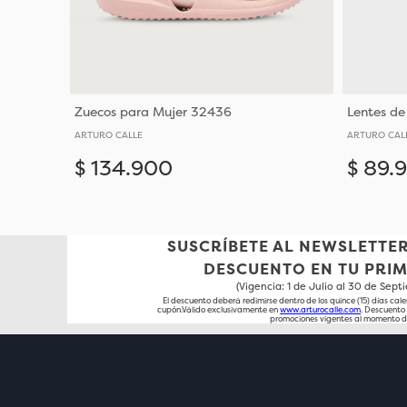
Zuecos para Mujer 32436
Lentes d
ARTURO CALLE
ARTURO CAL
$
134
.
900
$
89
.
Añadir
38
40
SUSCRÍBETE AL NEWSLETTER
DESCUENTO EN TU PRI
(Vigencia: 1 de Julio al 30 de Sep
El descuento deberá redimirse dentro de los quince (15) días cale
cupón.Válido exclusivamente en
www.arturocalle.com
. Descuent
promociones vigentes al momento d