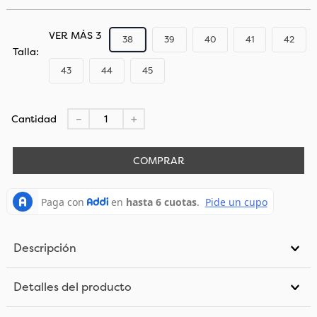
VER MÁS 3
38
39
40
41
42
Talla
43
44
45
Cantidad
－
＋
COMPRAR
Descripción
Detalles del producto