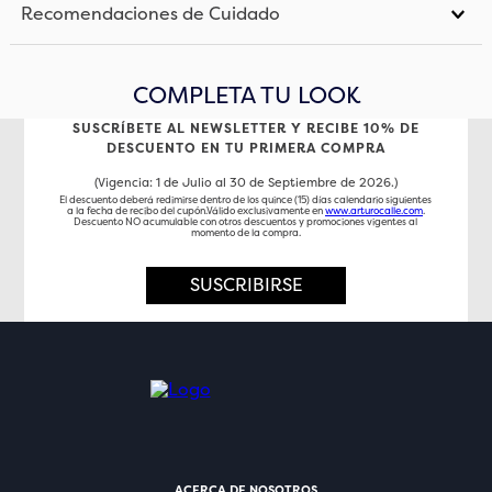
Recomendaciones de Cuidado
COMPLETA TU LOOK
SUSCRÍBETE AL NEWSLETTER Y RECIBE 10% DE
DESCUENTO EN TU PRIMERA COMPRA
(Vigencia: 1 de Julio al 30 de Septiembre de 2026.)
El descuento deberá redimirse dentro de los quince (15) días calendario siguientes
a la fecha de recibo del cupón.Válido exclusivamente en
www.arturocalle.com
.
Descuento NO acumulable con otros descuentos y promociones vigentes al
momento de la compra.
SUSCRIBIRSE
ACERCA DE NOSOTROS