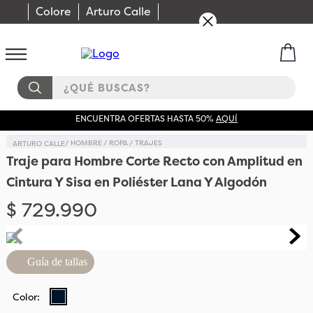
Colore
Arturo Calle
¿QUÉ BUSCAS?
ENCUENTRA OFERTAS HASTA 50%
AQUÍ
HOMBRE
ROPA
TRAJES
Traje para Hombre Corte Recto con Amplitud en
Cintura Y Sisa en Poliéster Lana Y Algodón
$
729
.
990
Guía de tallas