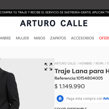
COMPRA TU TRAJE Y RECIBE EL SERVICIO DE SASTRERÍA GRATIS. APLICAN TY
OMBRE
MUJER
NIÑOS
ZAPATOS
ACCESORIOS
OFER
HOMBRE
ROPA
T
Traje Lana para 
Referencia
:
10154804005
$
1
.
149
.
990