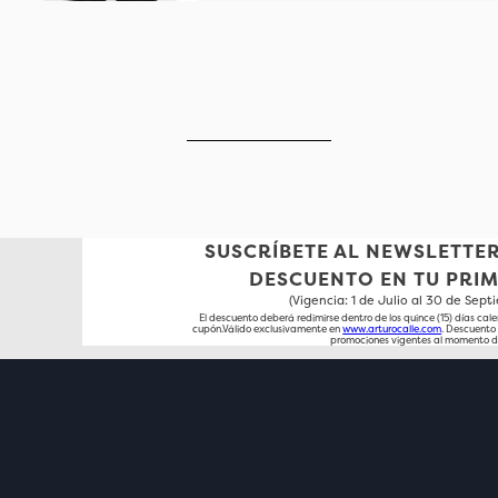
SUSCRÍBETE AL NEWSLETTER
DESCUENTO EN TU PRI
(Vigencia: 1 de Julio al 30 de Sep
El descuento deberá redimirse dentro de los quince (15) días cale
cupón.Válido exclusivamente en
www.arturocalle.com
. Descuent
promociones vigentes al momento d