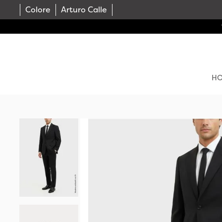
Colore
Arturo Calle
H