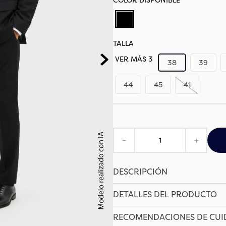
TALLA
VER MÁS 3
38
39
44
45
41
－
＋
DESCRIPCIÓN
DETALLES DEL PRODUCTO
RECOMENDACIONES DE CU