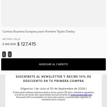
Camisa Business Europea para Hombre Tejido Dobby
ARTURO CALLE
$
127
.
415
$
149
.
900
L
L
AGREGAR AL CARRITO
SUSCRÍBETE AL NEWSLETTER Y RECIBE 10% DE
DESCUENTO EN TU PRIMERA COMPRA
(Vigencia: 1 de Julio al 30 de Septiembre de 2026.)
El descuento deberá redimirse dentro de los quince (15) días calendario siguientes
a la fecha de recibo del cupón.Válido exclusivamente en
www.arturocalle.com
.
Descuento NO acumulable con otros descuentos y promociones vigentes al
momento de la compra.