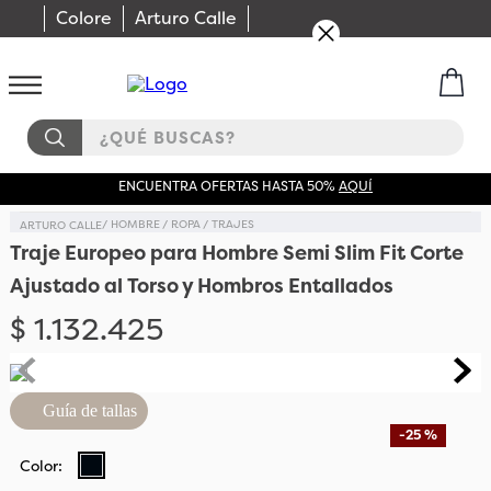
Colore
Arturo Calle
¿QUÉ BUSCAS?
ENCUENTRA OFERTAS HASTA 50%
AQUÍ
HOMBRE
ROPA
TRAJES
Traje Europeo para Hombre Semi Slim Fit Corte
Ajustado al Torso y Hombros Entallados
$
1
.
132
.
425
Guía de tallas
-
25 %