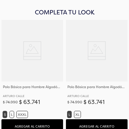
COMPLETA TU LOOK
Polo Básica para Hombre Algodón Tejido Piqué
Polo Básica para Hombre Algodón Tejido Piqué
ARTURO CALLE
ARTURO CALLE
$
63
.
741
$
63
.
741
$
74
.
990
$
74
.
990
S
L
XXXL
L
XL
AGREGAR AL CARRITO
AGREGAR AL CARRITO