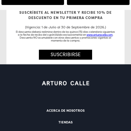
SUSCRÍBETE AL NEWSLETTER Y RECIBE 10% DE
DESCUENTO EN TU PRIMERA COMPRA
(Vigencia: 1 de Julio al 30 de Septiembre de 2026.)
El descuento deberá redimirse dentro de los quince (15) días calendario siguientes
a la fecha de recibo del cupón.Válido exclusivamente en
www.arturocalle.com
.
Descuento NO acumulable con otros descuentos y promociones vigentes al
momento de la compra.
SUSCRIBIRSE
ACERCA DE NOSOTROS
TIENDAS