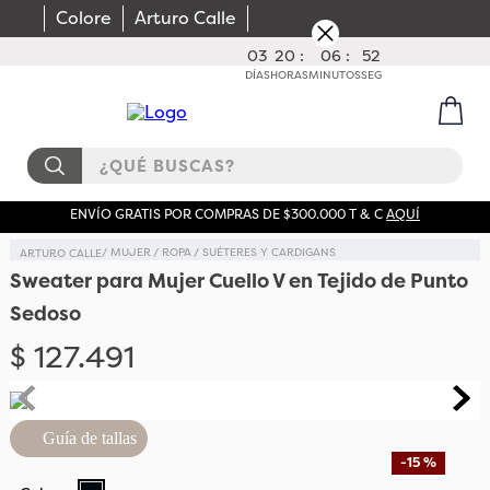
Colore
Arturo Calle
03
20
:
06
:
52
DÍAS
HORAS
MINUTOS
SEG
¿QUÉ BUSCAS?
ENVÍO GRATIS POR COMPRAS DE $300.000 T & C
AQUÍ
MUJER
ROPA
SUÉTERES Y CARDIGANS
Sweater para Mujer Cuello V en Tejido de Punto
Sedoso
$
127
.
491
Guía de tallas
-
15 %