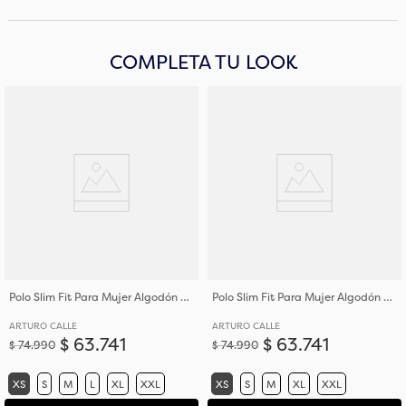
COMPLETA TU LOOK
Polo Slim Fit Para Mujer Algodón de Tejido de Punto
Polo Slim Fit Para Mujer Algodón de Tejido de Punto
ARTURO CALLE
ARTURO CALLE
$
63
.
741
$
63
.
741
$
74
.
990
$
74
.
990
XS
S
M
L
XL
XXL
XS
S
M
XL
XXL