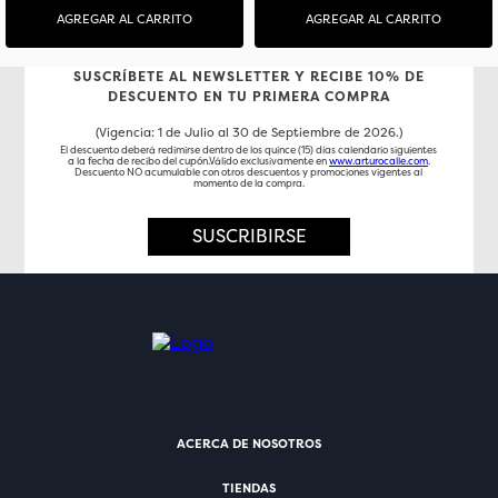
AGREGAR AL CARRITO
AGREGAR AL CARRITO
SUSCRÍBETE AL NEWSLETTER Y RECIBE 10% DE
DESCUENTO EN TU PRIMERA COMPRA
(Vigencia: 1 de Julio al 30 de Septiembre de 2026.)
El descuento deberá redimirse dentro de los quince (15) días calendario siguientes
a la fecha de recibo del cupón.Válido exclusivamente en
www.arturocalle.com
.
Descuento NO acumulable con otros descuentos y promociones vigentes al
momento de la compra.
SUSCRIBIRSE
ACERCA DE NOSOTROS
TIENDAS