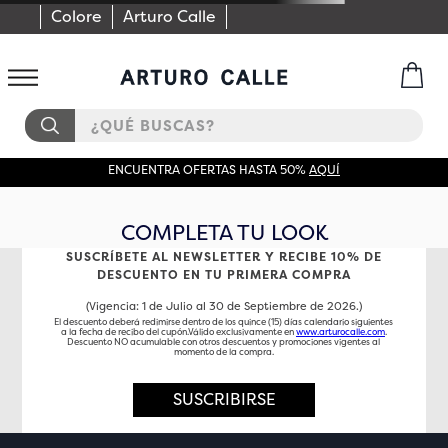
Colore
Arturo Calle
¿QUÉ BUSCAS?
ENCUENTRA OFERTAS HASTA 50%
AQUÍ
COMPLETA TU LOOK
SUSCRÍBETE AL NEWSLETTER Y RECIBE 10% DE
DESCUENTO EN TU PRIMERA COMPRA
(Vigencia: 1 de Julio al 30 de Septiembre de 2026.)
El descuento deberá redimirse dentro de los quince (15) días calendario siguientes
a la fecha de recibo del cupón.Válido exclusivamente en
www.arturocalle.com
.
Descuento NO acumulable con otros descuentos y promociones vigentes al
momento de la compra.
SUSCRIBIRSE