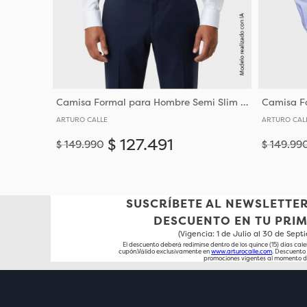
Camisa Formal para Hombre Semi Slim Fit Corte Ajustado Al Torso y Hombros Entallados
ARTURO CALLE
ARTURO CAL
$
127
.
491
$
149
.
990
$
149
.
99
Añadir
36
37
38
39
40
41
42
43
44
36
37
SUSCRÍBETE AL NEWSLETTER
DESCUENTO EN TU PRI
(Vigencia: 1 de Julio al 30 de Sep
El descuento deberá redimirse dentro de los quince (15) días cale
cupón.Válido exclusivamente en
www.arturocalle.com
. Descuent
promociones vigentes al momento d