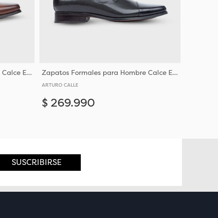
Zapatos Formales para Hombre Calce Elegante en Cuero
Zapatos Formales para Hombre Calce Elegante en Cuero
ARTURO CALLE
$
269
.
990
Añadir
Añadir
42
SUSCRIBIRSE