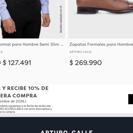
Camisa Formal para Hombre Semi Slim Fit Corte Ajustado Al Torso y Hombros Entallados
LE
ARTURO CALLE
$
127
.
491
$
269
.
990
0
Añadir
38
39
40
41
42
44
38
39
40
 Y RECIBE 10% DE
MERA COMPRA
tiembre de 2026.)
ndario siguientes a la fecha de recibo del
o NO ACUMULABLE con otros descuentos y
e la compra.