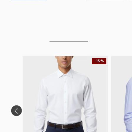
-
15 %