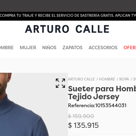
COMPRA TU TRAJE Y RECIBE EL SERVICIO DE SASTRERÍA GRATIS. APLICAN TY
OMBRE
MUJER
NIÑOS
ZAPATOS
ACCESORIOS
OFER
HOMBRE
ROPA
S
Sueter para Homb
Tejido Jersey
Referencia
:
10153544031
$
159
.
900
$
135
.
915