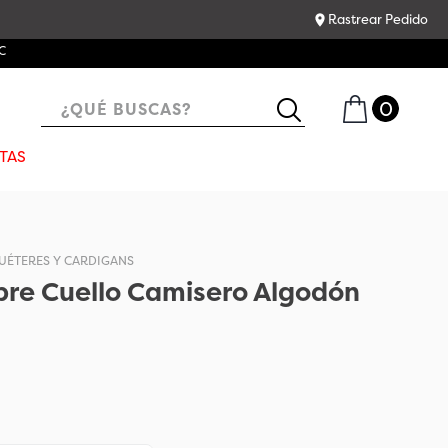
Rastrear Pedido
C
¿QUÉ BUSCAS?
TAS
UÉTERES Y CARDIGANS
re Cuello Camisero Algodón