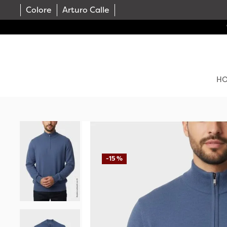
Colore
Arturo Calle
H
-
15 %