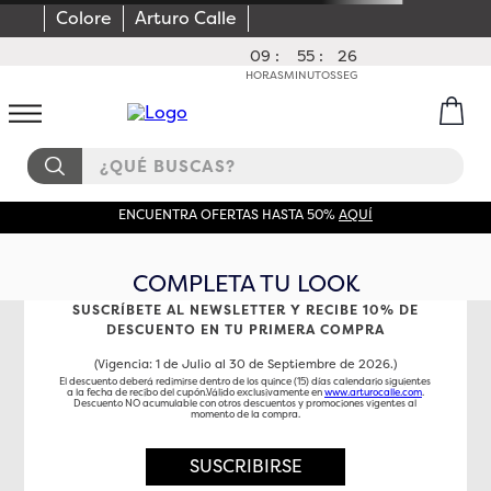
Colore
Arturo Calle
09
:
55
:
26
HORAS
MINUTOS
SEG
¿QUÉ BUSCAS?
ENCUENTRA OFERTAS HASTA 50%
AQUÍ
COMPLETA TU LOOK
SUSCRÍBETE AL NEWSLETTER Y RECIBE 10% DE
DESCUENTO EN TU PRIMERA COMPRA
(Vigencia: 1 de Julio al 30 de Septiembre de 2026.)
El descuento deberá redimirse dentro de los quince (15) días calendario siguientes
a la fecha de recibo del cupón.Válido exclusivamente en
www.arturocalle.com
.
Descuento NO acumulable con otros descuentos y promociones vigentes al
momento de la compra.
SUSCRIBIRSE