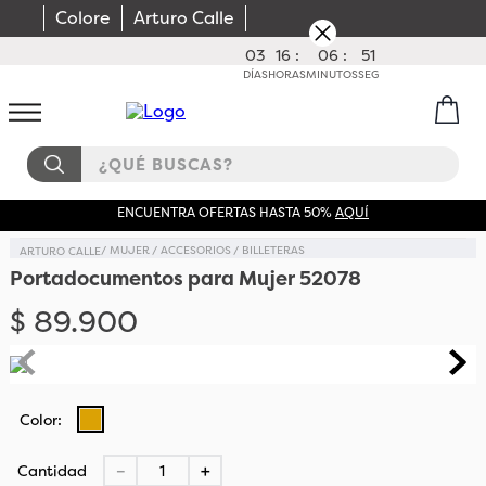
Colore
Arturo Calle
03
16
:
06
:
51
DÍAS
HORAS
MINUTOS
SEG
¿QUÉ BUSCAS?
ENCUENTRA OFERTAS HASTA 50%
AQUÍ
MUJER
ACCESORIOS
BILLETERAS
Portadocumentos para Mujer 52078
$
89
.
900
Cantidad
－
＋