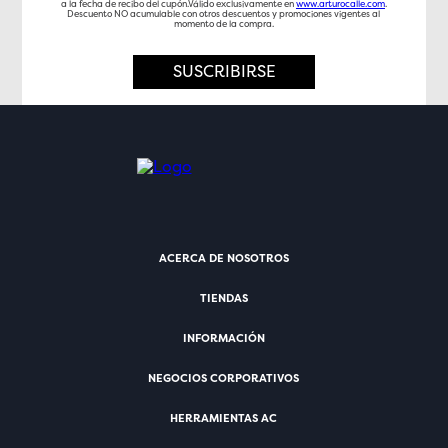
a la fecha de recibo del cupón.Válido exclusivamente en
www.arturocalle.com
.
Descuento NO acumulable con otros descuentos y promociones vigentes al
momento de la compra.
SUSCRIBIRSE
ACERCA DE NOSOTROS
TIENDAS
INFORMACIÓN
NEGOCIOS CORPORATIVOS
HERRAMIENTAS AC