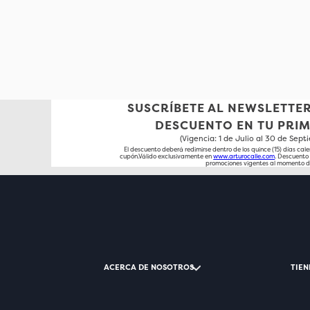
SUSCRÍBETE AL NEWSLETTER
DESCUENTO EN TU PRI
(Vigencia: 1 de Julio al 30 de Sep
El descuento deberá redimirse dentro de los quince (15) días cale
cupón.Válido exclusivamente en
www.arturocalle.com
. Descuent
promociones vigentes al momento d
ACERCA DE NOSOTROS
TIEN