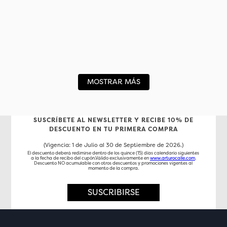
MOSTRAR MÁS
SUSCRÍBETE AL NEWSLETTER Y RECIBE 10% DE
DESCUENTO EN TU PRIMERA COMPRA
(Vigencia: 1 de Julio al 30 de Septiembre de 2026.)
El descuento deberá redimirse dentro de los quince (15) días calendario siguientes
a la fecha de recibo del cupón.Válido exclusivamente en
www.arturocalle.com
.
Descuento NO acumulable con otros descuentos y promociones vigentes al
momento de la compra.
SUSCRIBIRSE