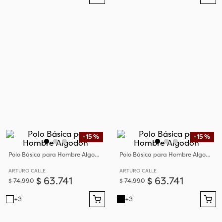
-
15 %
-
15 %
Polo Básica para Hombre Algodón
Polo Básica para Hombre Algodón
ARTURO CALLE
ARTURO CALLE
$
63
.
741
$
63
.
741
$
74
.
990
$
74
.
990
+
3
+
3