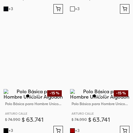
+
3
+
3
-
15 %
-
15 %
Polo Básica para Hombre Unicolor Algodón
Polo Básica para Hombre Unicolor Algodón
ARTURO CALLE
ARTURO CALLE
$
63
.
741
$
63
.
741
$
74
.
990
$
74
.
990
+
3
+
3