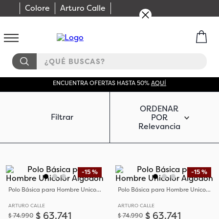
Colore
Arturo Calle
¿QUÉ BUSCAS?
ENCUENTRA OFERTAS HASTA 50%
AQUÍ
ORDENAR
Filtrar
POR
Relevancia
-
15 %
-
15 %
Polo Básica para Hombre Unicolor Algodón
Polo Básica para Hombre Unicolor Algodón
ARTURO CALLE
ARTURO CALLE
$
63
.
741
$
63
.
741
$
74
.
990
$
74
.
990