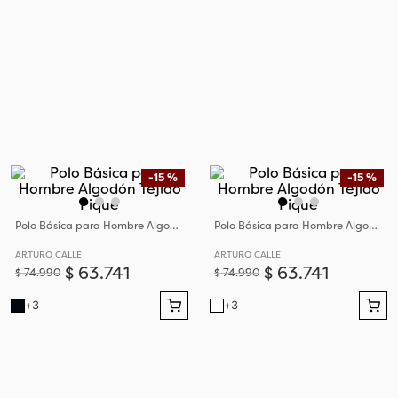
-
15 %
-
15 %
Polo Básica para Hombre Algodón Tejido Piqué
Polo Básica para Hombre Algodón Tejido Piqué
ARTURO CALLE
ARTURO CALLE
$
63
.
741
$
63
.
741
$
74
.
990
$
74
.
990
+
3
+
3