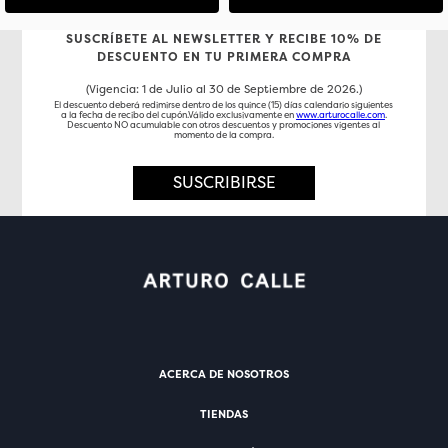
SUSCRÍBETE AL NEWSLETTER Y RECIBE 10% DE
DESCUENTO EN TU PRIMERA COMPRA
(Vigencia: 1 de Julio al 30 de Septiembre de 2026.)
El descuento deberá redimirse dentro de los quince (15) días calendario siguientes
a la fecha de recibo del cupón.Válido exclusivamente en
www.arturocalle.com
.
Descuento NO acumulable con otros descuentos y promociones vigentes al
momento de la compra.
SUSCRIBIRSE
ACERCA DE NOSOTROS
TIENDAS