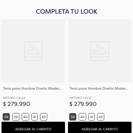
COMPLETA TU LOOK
Tenis para Hombre Diseño Moderno en Cuero
Tenis para Hombre Diseño Moderno en Cuero
ARTURO CALLE
ARTURO CALLE
$
279
.
990
$
279
.
990
38
39
40
41
43
38
40
41
43
AGREGAR AL CARRITO
AGREGAR AL CARRITO