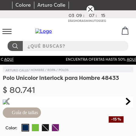
Colore
Arturo Calle
03
09
:
07
:
15
DÍAS
HORAS
MINUTOS
SEG
¿QUÉ BUSCAS?
ENCUENTRA OFERTAS HASTA 50%
AQUÍ
HOMBRE
ROPA
POLOS
Polo Unicolor Interlock para Hombre 48433
$
80
.
741
Guía de tallas
-
15 %