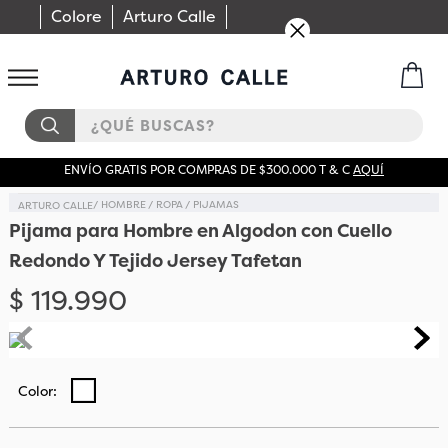
Colore
Arturo Calle
¿QUÉ BUSCAS?
ENVÍO GRATIS POR COMPRAS DE $300.000 T & C
AQUÍ
HOMBRE
ROPA
PIJAMAS
Pijama para Hombre en Algodon con Cuello
Redondo Y Tejido Jersey Tafetan
$
119
.
990