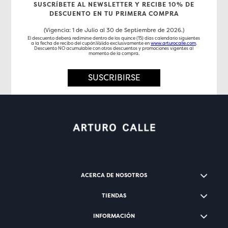
SUSCRÍBETE AL NEWSLETTER Y RECIBE 10% DE
DESCUENTO EN TU PRIMERA COMPRA
(Vigencia: 1 de Julio al 30 de Septiembre de 2026.)
El descuento deberá redimirse dentro de los quince (15) días calendario siguientes
a la fecha de recibo del cupón.Válido exclusivamente en
www.arturocalle.com
.
Descuento NO acumulable con otros descuentos y promociones vigentes al
momento de la compra.
SUSCRIBIRSE
ACERCA DE NOSOTROS
TIENDAS
INFORMACIÓN