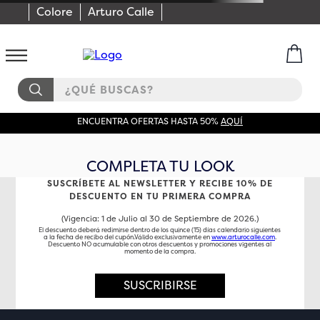
Colore
Arturo Calle
¿QUÉ BUSCAS?
ENCUENTRA OFERTAS HASTA 50%
AQUÍ
COMPLETA TU LOOK
SUSCRÍBETE AL NEWSLETTER Y RECIBE 10% DE
DESCUENTO EN TU PRIMERA COMPRA
(Vigencia: 1 de Julio al 30 de Septiembre de 2026.)
El descuento deberá redimirse dentro de los quince (15) días calendario siguientes
a la fecha de recibo del cupón.Válido exclusivamente en
www.arturocalle.com
.
Descuento NO acumulable con otros descuentos y promociones vigentes al
momento de la compra.
SUSCRIBIRSE