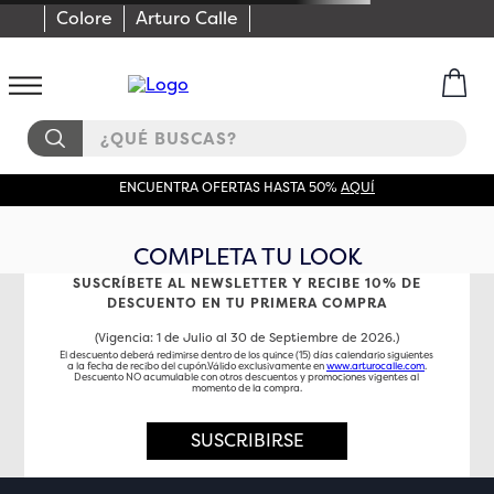
Colore
Arturo Calle
¿QUÉ BUSCAS?
ENCUENTRA OFERTAS HASTA 50%
AQUÍ
COMPLETA TU LOOK
SUSCRÍBETE AL NEWSLETTER Y RECIBE 10% DE
DESCUENTO EN TU PRIMERA COMPRA
(Vigencia: 1 de Julio al 30 de Septiembre de 2026.)
El descuento deberá redimirse dentro de los quince (15) días calendario siguientes
a la fecha de recibo del cupón.Válido exclusivamente en
www.arturocalle.com
.
Descuento NO acumulable con otros descuentos y promociones vigentes al
momento de la compra.
SUSCRIBIRSE