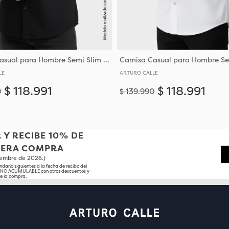
Camisa Casual para Hombre Semi Slim Fit Corte Ajustado Al Torso
LE
ARTURO CALLE
$
118
.
991
$
118
.
991
0
$
139
.
990
Añadir
M
L
XL
XXL
XXXL
S
M
L
XL
XXL
XXXL
 Y RECIBE 10% DE
MERA COMPRA
tiembre de 2026.)
ndario siguientes a la fecha de recibo del
o NO ACUMULABLE con otros descuentos y
e la compra.