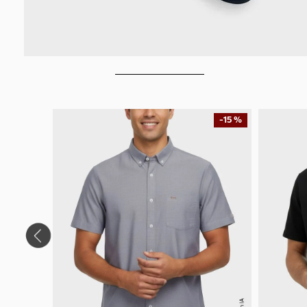
-
15 %