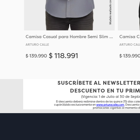
Camisa Casual para Hombre Semi Slim Fit Corte Ajustado Al Torso
ARTURO CALLE
ARTURO CAL
$
118
.
991
$
139
.
990
$
139
.
99
Añadir
S
M
L
XL
XXL
XXXL
S
SUSCRÍBETE AL NEWSLETTER
DESCUENTO EN TU PRI
(Vigencia: 1 de Julio al 30 de Sep
El descuento deberá redimirse dentro de los quince (15) días cale
cupón.Válido exclusivamente en
www.arturocalle.com
. Descuent
promociones vigentes al momento d