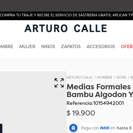
A TU TRAJE Y RECIBE EL SERVICIO DE SASTRERÍA GRATIS. APLICAN TYC
OMBRE
MUJER
NIÑOS
ZAPATOS
ACCESORIOS
OFER
HOMBRE
ROPA
R
Medias Formales 
Bambu Algodon Y
Referencia
:
10154942001
$
19
.
900