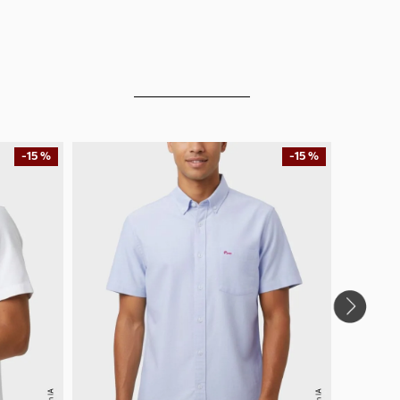
-
15 %
-
15 %