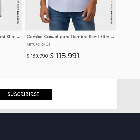
Camisa Casual para Hombre Semi Slim Fit Corte Ajustado Al Torso
Camisa Casual para Hombre Semi Slim Fit Corte Ajustado Al Torso
ARTURO CALLE
$
118
.
991
$
139
.
990
Añadir
Añadir
S
M
L
XL
XXL
XXXL
SUSCRIBIRSE