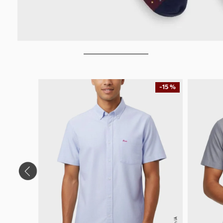
-
15 %