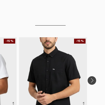
-
15 %
-
15 %