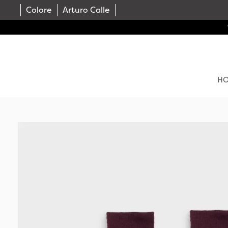
Colore
Arturo Calle
H