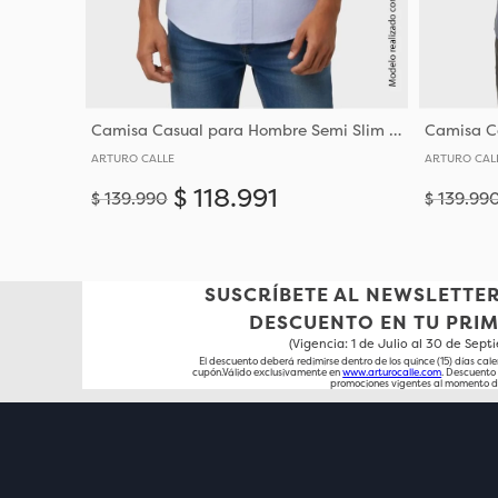
Camisa Casual para Hombre Semi Slim Fit Corte Ajustado Al Torso
ARTURO CALLE
ARTURO CAL
$
118
.
991
$
139
.
990
$
139
.
99
Añadir
S
M
L
XL
XXL
XXXL
S
SUSCRÍBETE AL NEWSLETTER
DESCUENTO EN TU PRI
(Vigencia: 1 de Julio al 30 de Sep
El descuento deberá redimirse dentro de los quince (15) días cale
cupón.Válido exclusivamente en
www.arturocalle.com
. Descuent
promociones vigentes al momento d