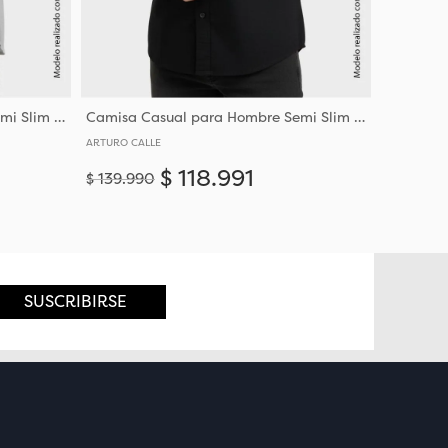
Camisa Casual para Hombre Semi Slim Fit Corte Ajustado Al Torso
Camisa Casual para Hombre Semi Slim Fit Corte Ajustado Al Torso
ARTURO CALLE
$
118
.
991
$
139
.
990
Añadir
Añadir
S
M
L
XL
XXXL
SUSCRIBIRSE