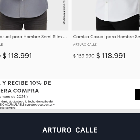
Camisa Casual para Hombre Semi Slim Fit Corte Ajustado Al Torso
LE
ARTURO CALLE
$
118
.
991
$
118
.
991
0
$
139
.
990
Añadir
M
L
XL
XXL
XXXL
S
M
L
XL
XXL
XXXL
 Y RECIBE 10% DE
MERA COMPRA
tiembre de 2026.)
ndario siguientes a la fecha de recibo del
o NO ACUMULABLE con otros descuentos y
e la compra.