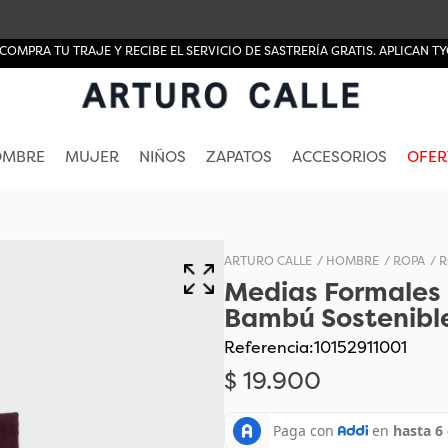
COMPRA TU TRAJE Y RECIBE EL SERVICIO DE SASTRERÍA GRATIS. APLICAN TY
OMBRE
MUJER
NIÑOS
ZAPATOS
ACCESORIOS
OFER
HOMBRE
ROPA
R
Medias Formales 
Bambú Sostenibl
Referencia
:
10152911001
$
19
.
900