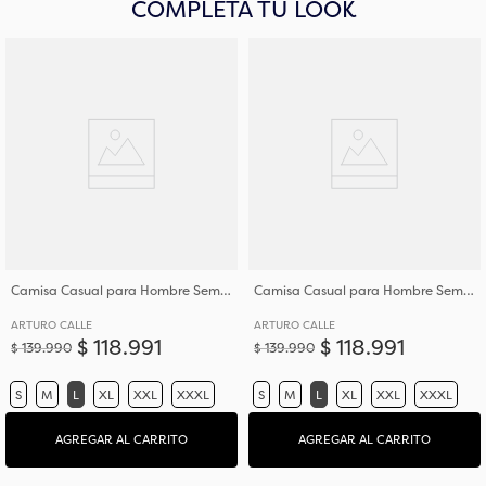
COMPLETA TU LOOK
Camisa Casual para Hombre Semi Slim Fit Corte Ajustado Al Torso
Camisa Casual para Hombre Semi Slim Fit Corte Ajustado Al Torso
ARTURO CALLE
ARTURO CALLE
$
118
.
991
$
118
.
991
$
139
.
990
$
139
.
990
S
M
L
XL
XXL
XXXL
S
M
L
XL
XXL
XXXL
AGREGAR AL CARRITO
AGREGAR AL CARRITO