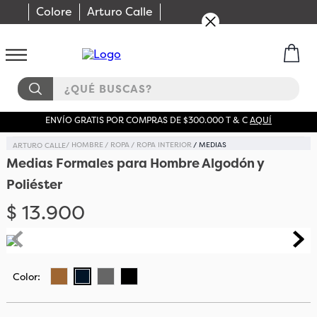
Colore
Arturo Calle
¿QUÉ BUSCAS?
ENVÍO GRATIS POR COMPRAS DE $300.000 T & C
AQUÍ
HOMBRE
ROPA
ROPA INTERIOR
MEDIAS
Medias Formales para Hombre Algodón y
Poliéster
$
13
.
900