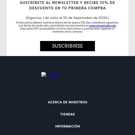
SUSCRÍBETE AL NEWSLETTER Y RECIBE 10% DE
DESCUENTO EN TU PRIMERA COMPRA
(Vigencia: 1 de Julio al 30 de Septiembre de 2026.)
El descuento deberá redimirse dentro de los quince (15) días calendario siguientes
a la fecha de recibo del cupón.Válido exclusivamente en
www.arturocalle.com
.
Descuento NO acumulable con otros descuentos y promociones vigentes al
momento de la compra.
SUSCRIBIRSE
ACERCA DE NOSOTROS
TIENDAS
INFORMACIÓN