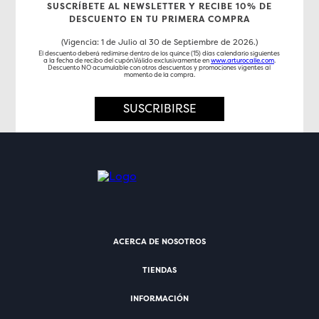
SUSCRÍBETE AL NEWSLETTER Y RECIBE 10% DE
DESCUENTO EN TU PRIMERA COMPRA
(Vigencia: 1 de Julio al 30 de Septiembre de 2026.)
El descuento deberá redimirse dentro de los quince (15) días calendario siguientes
a la fecha de recibo del cupón.Válido exclusivamente en
www.arturocalle.com
.
Descuento NO acumulable con otros descuentos y promociones vigentes al
momento de la compra.
SUSCRIBIRSE
ACERCA DE NOSOTROS
TIENDAS
INFORMACIÓN