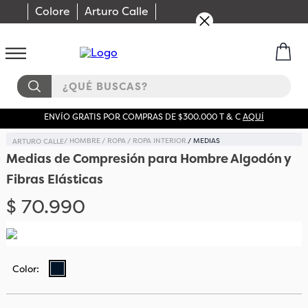
Colore
Arturo Calle
¿QUÉ BUSCAS?
ENVÍO GRATIS POR COMPRAS DE $300.000 T & C
AQUÍ
HOMBRE
ROPA
ROPA INTERIOR
MEDIAS
Medias de Compresión para Hombre Algodón y
Fibras Elásticas
$
70
.
990