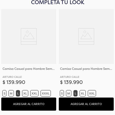
COMPLETA TU LOOK
Camisa Casual para Hombre Semi Slim Fit Corte Ajustado Al Torso
Camisa Casual para Hombre Semi Slim Fit Corte Ajustado Al Torso
ARTURO CALLE
ARTURO CALLE
$
139
.
990
$
139
.
990
S
M
L
XL
XXL
XXXL
S
M
L
XL
XXL
AGREGAR AL CARRITO
AGREGAR AL CARRITO