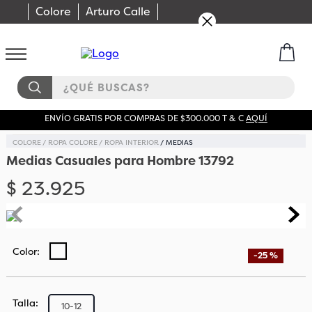
Colore
Arturo Calle
¿QUÉ BUSCAS?
ENVÍO GRATIS POR COMPRAS DE $300.000 T & C
AQUÍ
COLORE
ROPA COLORE
ROPA INTERIOR
MEDIAS
Medias Casuales para Hombre 13792
$
23
.
925
-
25 %
Talla
10-12