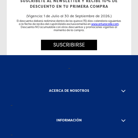
SUSCRÍBETE AL NEWSLETTER Y RECIBE 10% DE
DESCUENTO EN TU PRIMERA COMPRA
(Vigencia: 1 de Julio al 30 de Septiembre de 2026.)
El descuento deberá redimirse dentro de los quince (15) días calendario siguientes
a la fecha de recibo del cupón.Válido exclusivamente en
www.arturocalle.com
.
Descuento NO acumulable con otros descuentos y promociones vigentes al
momento de la compra.
SUSCRIBIRSE
-
ACERCA DE NOSOTROS
-
INFORMACIÓN
-