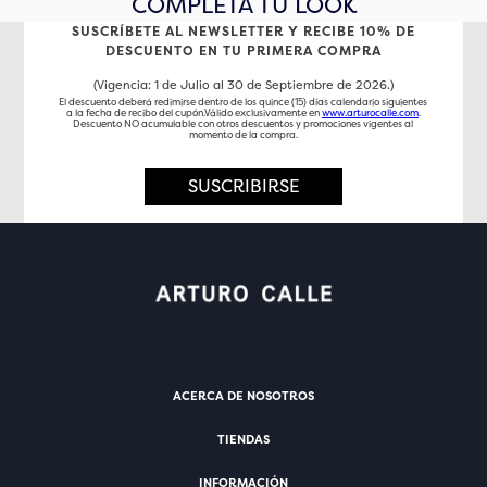
COMPLETA TU LOOK
SUSCRÍBETE AL NEWSLETTER Y RECIBE 10% DE
DESCUENTO EN TU PRIMERA COMPRA
(Vigencia: 1 de Julio al 30 de Septiembre de 2026.)
El descuento deberá redimirse dentro de los quince (15) días calendario siguientes
a la fecha de recibo del cupón.Válido exclusivamente en
www.arturocalle.com
.
Descuento NO acumulable con otros descuentos y promociones vigentes al
momento de la compra.
SUSCRIBIRSE
ACERCA DE NOSOTROS
TIENDAS
INFORMACIÓN