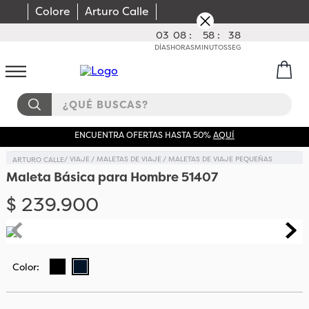
Colore
Arturo Calle
03
08
:
58
:
38
DÍAS
HORAS
MINUTOS
SEG
¿QUÉ BUSCAS?
ENCUENTRA OFERTAS HASTA 50%
AQUÍ
VIAJE
MALETAS DE VIAJE
MALETAS DE VIAJE PEQUEÑAS
Maleta Básica para Hombre 51407
$
239
.
900