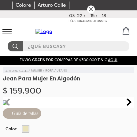
Colore
Arturo Calle
03
22
:
15
:
18
DÍAS
HORAS
MINUTOS
SEG
¿QUÉ BUSCAS?
ENVÍO GRATIS POR COMPRAS DE $300.000 T & C
AQUÍ
MUJER
ROPA
JEANS
Jean Para Mujer En Algodón
$
159
.
900
Guía de tallas