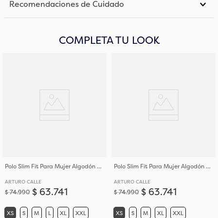
Recomendaciones de Cuidado
COMPLETA TU LOOK
Polo Slim Fit Para Mujer Algodón de Tejido de Punto
Polo Slim Fit Para Mujer Algodón de Tejido de Punto
ARTURO CALLE
ARTURO CALLE
$
63
.
741
$
63
.
741
$
74
.
990
$
74
.
990
XS
S
M
L
XL
XXL
XS
S
M
XL
XXL