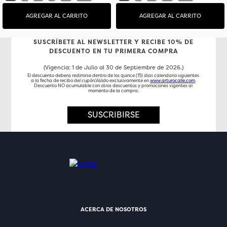
AGREGAR AL CARRITO
AGREGAR AL CARRITO
SUSCRÍBETE AL NEWSLETTER Y RECIBE 10% DE
DESCUENTO EN TU PRIMERA COMPRA
(Vigencia: 1 de Julio al 30 de Septiembre de 2026.)
El descuento deberá redimirse dentro de los quince (15) días calendario siguientes
a la fecha de recibo del cupón.Válido exclusivamente en
www.arturocalle.com
.
Descuento NO acumulable con otros descuentos y promociones vigentes al
momento de la compra.
SUSCRIBIRSE
ACERCA DE NOSOTROS