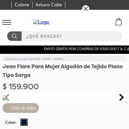
Colore
Arturo Calle
¿QUÉ BUSCAS?
ENVÍO GRATIS POR COMPRAS DE $300.000 T & C
AQUÍ
MUJER
ROPA
JEANS
Jean Flare Para Mujer Algodón de Tejido Plano
Tipo Sarga
$
159
.
900
Guía de tallas