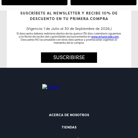
SUSCRÍBETE AL NEWSLETTER Y RECIBE 10% DE
DESCUENTO EN TU PRIMERA COMPRA
(Vigencia: 1 de Julio al 30 de Septiembre de 2026.)
El descuento deberá redimirse dentro de los quince (15) días calendario siguientes
a la fecha de recibo del cupón.Válido exclusivamente en
www.arturocalle.com
.
Descuento NO acumulable con otros descuentos y promociones vigentes al
momento de la compra.
SUSCRIBIRSE
ACERCA DE NOSOTROS
TIENDAS