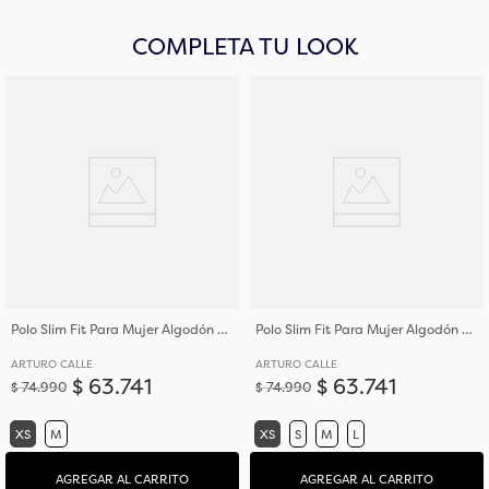
COMPLETA TU LOOK
Polo Slim Fit Para Mujer Algodón de Tejido de Punto
Polo Slim Fit Para Mujer Algodón de Tejido de Punto
ARTURO CALLE
ARTURO CALLE
$
63
.
741
$
63
.
741
$
74
.
990
$
74
.
990
XS
M
XS
S
M
L
AGREGAR AL CARRITO
AGREGAR AL CARRITO