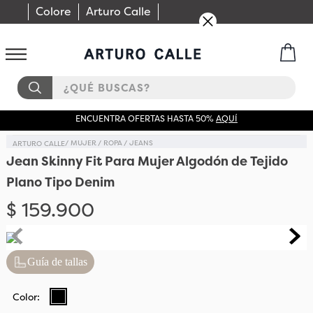
Colore
Arturo Calle
¿QUÉ BUSCAS?
ENCUENTRA OFERTAS HASTA 50%
AQUÍ
MUJER
ROPA
JEANS
Jean Skinny Fit Para Mujer Algodón de Tejido
Plano Tipo Denim
$
159
.
900
Guía de tallas