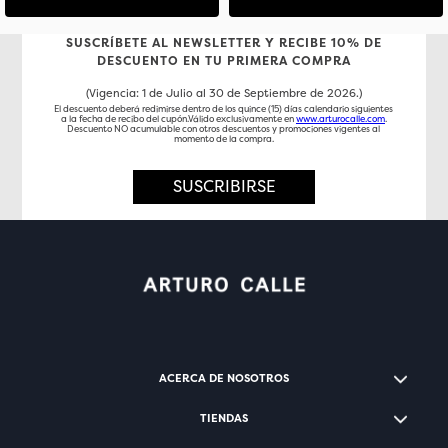
SUSCRÍBETE AL NEWSLETTER Y RECIBE 10% DE
DESCUENTO EN TU PRIMERA COMPRA
(Vigencia: 1 de Julio al 30 de Septiembre de 2026.)
El descuento deberá redimirse dentro de los quince (15) días calendario siguientes
a la fecha de recibo del cupón.Válido exclusivamente en
www.arturocalle.com
.
Descuento NO acumulable con otros descuentos y promociones vigentes al
momento de la compra.
SUSCRIBIRSE
ACERCA DE NOSOTROS
TIENDAS