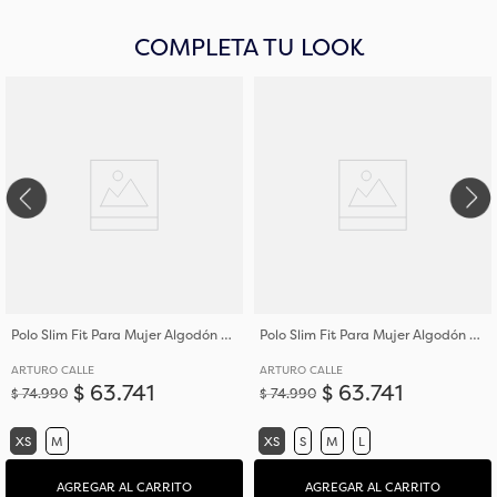
COMPLETA TU LOOK
Polo Slim Fit Para Mujer Algodón de Tejido de Punto
Polo Slim Fit Para Mujer Algodón de Tejido de Punto
ARTURO CALLE
ARTURO CALLE
$
63
.
741
$
63
.
741
$
74
.
990
$
74
.
990
XS
M
XS
S
M
L
AGREGAR AL CARRITO
AGREGAR AL CARRITO