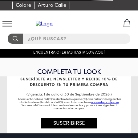
Colore
Arturo Calle
¿QUÉ BUSCAS?
ENCUENTRA OFERTAS HASTA 50%
AQUÍ
COMPLETA TU LOOK
SUSCRÍBETE AL NEWSLETTER Y RECIBE 10% DE
DESCUENTO EN TU PRIMERA COMPRA
(Vigencia: 1 de Julio al 30 de Septiembre de 2026.)
El descuento deberá redimirse dentro de los quince (15) días calendario siguientes
a la fecha de recibo del cupón.Válido exclusivamente en
www.arturocalle.com
.
Descuento NO acumulable con otros descuentos y promociones vigentes al
momento de la compra.
SUSCRIBIRSE