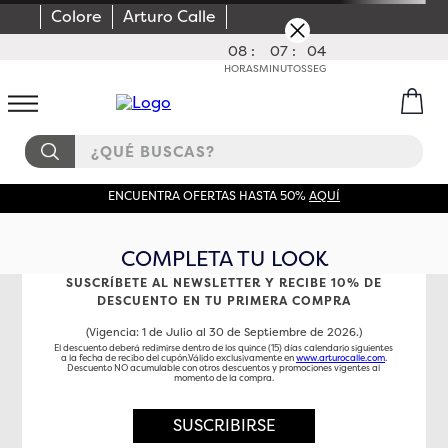
Colore
Arturo Calle
08
:
07
:
04
HORAS
MINUTOS
SEG
¿QUÉ BUSCAS?
ENCUENTRA OFERTAS HASTA 50%
AQUÍ
COMPLETA TU LOOK
SUSCRÍBETE AL NEWSLETTER Y RECIBE 10% DE
DESCUENTO EN TU PRIMERA COMPRA
(Vigencia: 1 de Julio al 30 de Septiembre de 2026.)
El descuento deberá redimirse dentro de los quince (15) días calendario siguientes
a la fecha de recibo del cupón.Válido exclusivamente en
www.arturocalle.com
.
Descuento NO acumulable con otros descuentos y promociones vigentes al
momento de la compra.
SUSCRIBIRSE