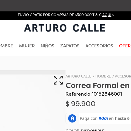
ENVÍO GRATIS POR COMPRAS DE $300.000 T & C
AQUÍ
>
OMBRE
MUJER
NIÑOS
ZAPATOS
ACCESORIOS
OFER
HOMBRE
ACCESOR
Correa Formal en
Referencia
:
10152846001
$
99
.
900