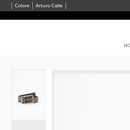
Colore
Arturo Calle
H