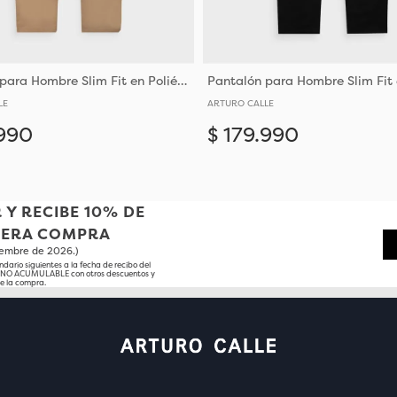
Pantalón para Hombre Slim Fit en Poliéster con Bota Justa
LE
ARTURO CALLE
990
$
179
.
990
Añadir
0
32
34
36
38
40
28
30
32
34
36
38
40
 Y RECIBE 10% DE
MERA COMPRA
tiembre de 2026.)
ndario siguientes a la fecha de recibo del
o NO ACUMULABLE con otros descuentos y
e la compra.