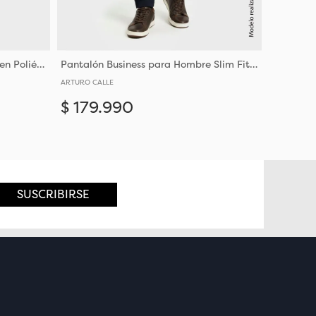
Pantalón para Hombre Slim Fit en Poliéster con Bota Justa
Pantalón Business para Hombre Slim Fit Tiro Medio Y Bota Justa
ARTURO CALLE
$
179
.
990
Añadir
Añadir
30
32
34
36
38
40
SUSCRIBIRSE