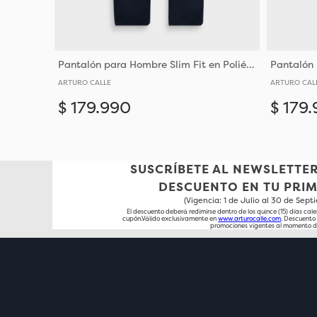
Pantalón para Hombre Slim Fit en Poliéster con Bota Justa
ARTURO CALLE
ARTURO CAL
$
179
.
990
$
179
.
Añadir
28
30
32
34
36
38
40
28
3
SUSCRÍBETE AL NEWSLETTER
DESCUENTO EN TU PRI
(Vigencia: 1 de Julio al 30 de Sep
El descuento deberá redimirse dentro de los quince (15) días cale
cupón.Válido exclusivamente en
www.arturocalle.com
. Descuent
promociones vigentes al momento d