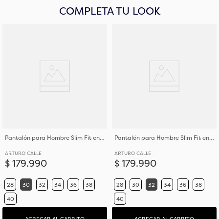
COMPLETA TU LOOK
Pantalón para Hombre Slim Fit en Poliéster con Bota Justa
Pantalón para Hombre Slim Fit en Poliéster con Bota Justa
ARTURO CALLE
ARTURO CALLE
$
179
.
990
$
179
.
990
28
30
32
34
36
38
28
30
32
34
36
38
40
40
AGREGAR AL CARRITO
AGREGAR AL CARRITO