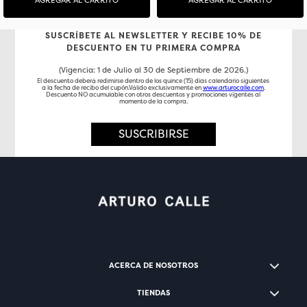
SUSCRÍBETE AL NEWSLETTER Y RECIBE 10% DE
DESCUENTO EN TU PRIMERA COMPRA
(Vigencia: 1 de Julio al 30 de Septiembre de 2026.)
El descuento deberá redimirse dentro de los quince (15) días calendario siguientes
a la fecha de recibo del cupón.Válido exclusivamente en
www.arturocalle.com
.
Descuento NO acumulable con otros descuentos y promociones vigentes al
momento de la compra.
SUSCRIBIRSE
ACERCA DE NOSOTROS
TIENDAS