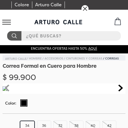
Colore
Arturo Calle
¿QUÉ BUSCAS?
ENCUENTRA OFERTAS HASTA 50%
AQUÍ
HOMBRE
ACCESORIOS
CINTURONES Y CORREAS
CORREAS
Correa Formal en Cuero para Hombre
$
99
.
900
34
36
32
38
40
42