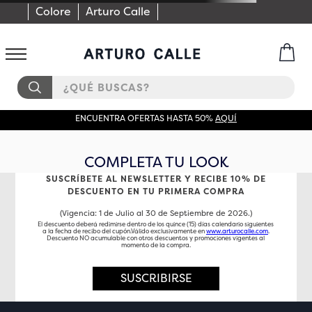
Colore
Arturo Calle
¿QUÉ BUSCAS?
ENCUENTRA OFERTAS HASTA 50%
AQUÍ
COMPLETA TU LOOK
SUSCRÍBETE AL NEWSLETTER Y RECIBE 10% DE
DESCUENTO EN TU PRIMERA COMPRA
(Vigencia: 1 de Julio al 30 de Septiembre de 2026.)
El descuento deberá redimirse dentro de los quince (15) días calendario siguientes
a la fecha de recibo del cupón.Válido exclusivamente en
www.arturocalle.com
.
Descuento NO acumulable con otros descuentos y promociones vigentes al
momento de la compra.
SUSCRIBIRSE