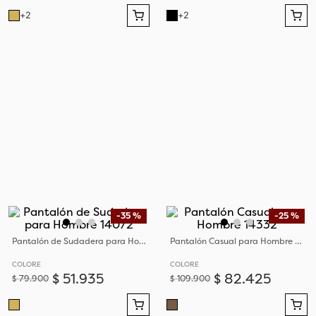
+
2
+
2
-
35 %
-
25 %
Pantalón de Sudadera para Hombre 14072
Pantalón Casual para Hombre 14332
COLORE
COLORE
$
51
.
935
$
82
.
425
$
79
.
900
$
109
.
900