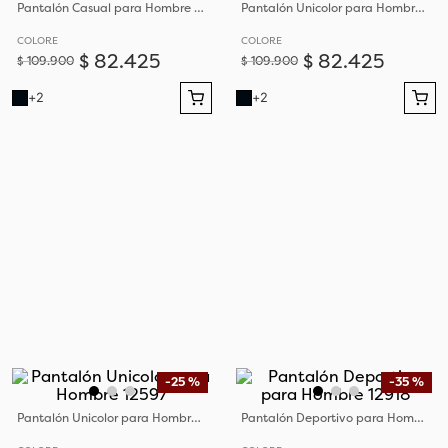
Pantalón Casual para Hombre 12596
Pantalón Unicolor para Hombre 12597
COLORE
COLORE
$
82
.
425
$
82
.
425
$
109
.
900
$
109
.
900
+
2
+
2
-
25 %
-
35 %
Pantalón Unicolor para Hombre 12597
Pantalón Deportivo para Hombre 12918