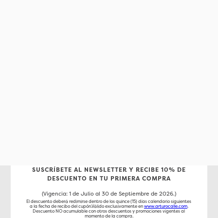
SUSCRÍBETE AL NEWSLETTER Y RECIBE 10% DE
DESCUENTO EN TU PRIMERA COMPRA
(Vigencia: 1 de Julio al 30 de Septiembre de 2026.)
El descuento deberá redimirse dentro de los quince (15) días calendario siguientes
a la fecha de recibo del cupón.Válido exclusivamente en
www.arturocalle.com
.
Descuento NO acumulable con otros descuentos y promociones vigentes al
momento de la compra.