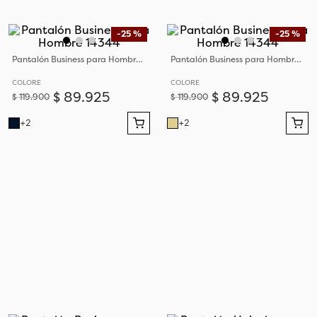
-
25 %
-
25 %
Pantalón Business para Hombre 14344
Pantalón Business para Hombre 14344
COLORE
COLORE
$
89
.
925
$
89
.
925
$
119
.
900
$
119
.
900
+
2
+
2