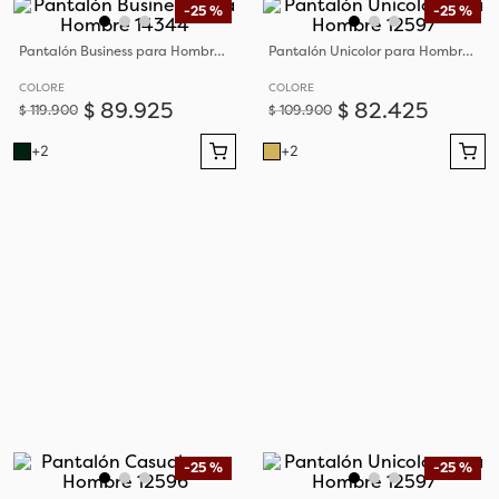
-
25 %
-
25 %
Pantalón Business para Hombre 14344
Pantalón Unicolor para Hombre 12597
COLORE
COLORE
$
89
.
925
$
82
.
425
$
119
.
900
$
109
.
900
+
2
+
2
-
25 %
-
25 %