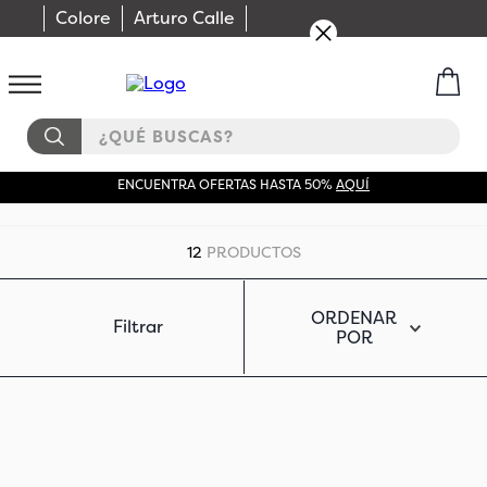
Colore
Arturo Calle
¿QUÉ BUSCAS?
ENCUENTRA OFERTAS HASTA 50%
AQUÍ
12
PRODUCTOS
ORDENAR
Filtrar
POR