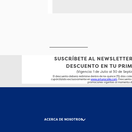
SUSCRÍBETE AL NEWSLETTER
DESCUENTO EN TU PRI
(Vigencia: 1 de Julio al 30 de Sep
El descuento deberá redimirse dentro de los quince (15) días cale
cupón.Válido exclusivamente en
www.arturocalle.com
. Descuent
promociones vigentes al momento d
ACERCA DE NOSOTROS
-