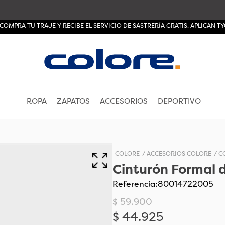
ERÍA GRATIS. APLICAN TYC
ROPA
ZAPATOS
ACCESORIOS
DEPORTIVO
COLORE
ACCESORIOS COLORE
C
Cinturón Formal 
Referencia
:
80014722005
$
59
.
900
$
44
.
925