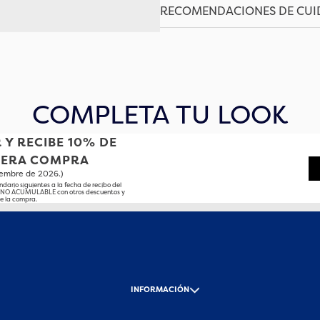
RECOMENDACIONES DE CU
COMPLETA TU LOOK
 Y RECIBE 10% DE
MERA COMPRA
tiembre de 2026.)
ndario siguientes a la fecha de recibo del
o NO ACUMULABLE con otros descuentos y
e la compra.
-
INFORMACIÓN
-