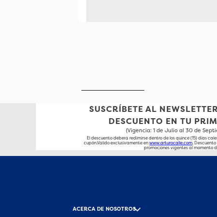
SUSCRÍBETE AL NEWSLETTER
DESCUENTO EN TU PRI
(Vigencia: 1 de Julio al 30 de Sep
El descuento deberá redimirse dentro de los quince (15) días cale
cupón.Válido exclusivamente en
www.arturocalle.com
. Descuent
promociones vigentes al momento d
ACERCA DE NOSOTROS
-