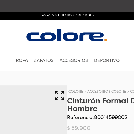
PAGA A 6 CUOTAS CON ADDI >
ROPA
ZAPATOS
ACCESORIOS
DEPORTIVO
COLORE
ACCESORIOS COLORE
C
Cinturón Formal 
Hombre
Referencia
:
80014599002
$
59
.
900