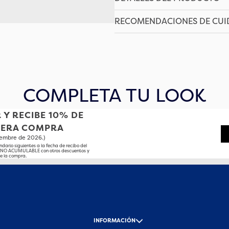
RECOMENDACIONES DE CU
COMPLETA TU LOOK
 Y RECIBE 10% DE
MERA COMPRA
tiembre de 2026.)
ndario siguientes a la fecha de recibo del
o NO ACUMULABLE con otros descuentos y
e la compra.
-
INFORMACIÓN
-