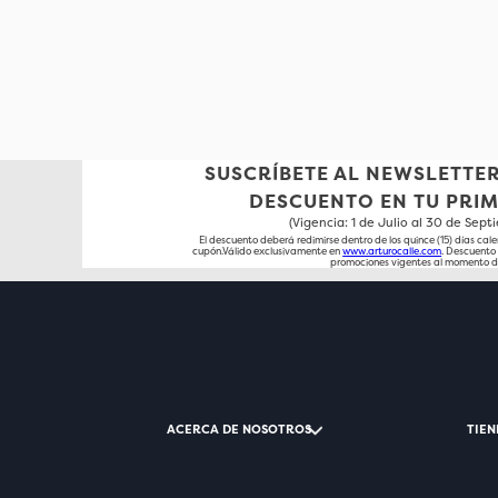
SUSCRÍBETE AL NEWSLETTER
DESCUENTO EN TU PRI
(Vigencia: 1 de Julio al 30 de Sep
El descuento deberá redimirse dentro de los quince (15) días cale
cupón.Válido exclusivamente en
www.arturocalle.com
. Descuent
promociones vigentes al momento d
ACERCA DE NOSOTROS
TIEN