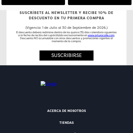
SUSCRÍBETE AL NEWSLETTER Y RECIBE 10% DE
DESCUENTO EN TU PRIMERA COMPRA
(Vigencia: 1 de Julio al 30 de Septiembre de 2026.)
El descuento deberá redimirse dentro de los quince (15) días calendario siguientes
a la fecha de recibo del cupón.Válido exclusivamente en
www.arturocalle.com
.
Descuento NO acumulable con otros descuentos y promociones vigentes al
momento de la compra.
SUSCRIBIRSE
ACERCA DE NOSOTROS
TIENDAS