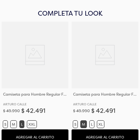
COMPLETA TU LOOK
Camiseta para Hombre Regular Fit Cuello Redondo en Algodón Jersey
Camiseta para Hombre Regular Fit Cuello Redondo en Algodón Jersey
ARTURO CALLE
ARTURO CALLE
$
42
.
491
$
42
.
491
$
49
.
990
$
49
.
990
S
M
L
XXL
S
M
L
XL
AGREGAR AL CARRITO
AGREGAR AL CARRITO