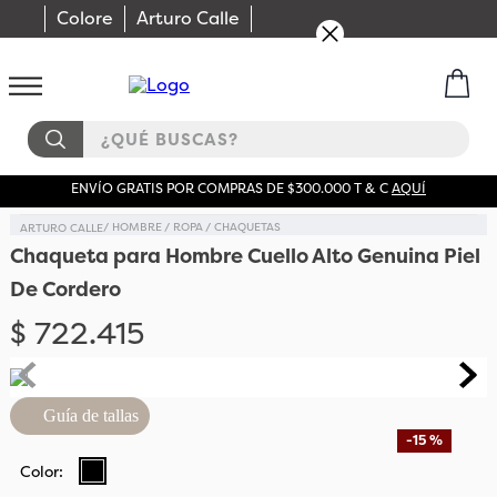
Colore
Arturo Calle
¿QUÉ BUSCAS?
ENVÍO GRATIS POR COMPRAS DE $300.000 T & C
AQUÍ
HOMBRE
ROPA
CHAQUETAS
Chaqueta para Hombre Cuello Alto Genuina Piel
De Cordero
$
722
.
415
Guía de tallas
-
15 %