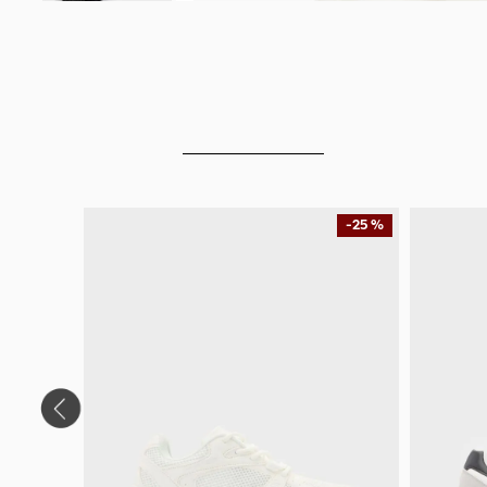
-
25 %