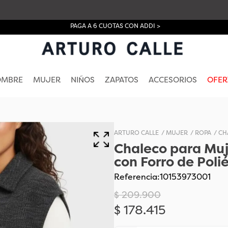
PAGA A 6 CUOTAS CON ADDI >
OMBRE
MUJER
NIÑOS
ZAPATOS
ACCESORIOS
OFER
MUJER
ROPA
CH
Chaleco para Muje
con Forro de Poli
Referencia
:
10153973001
$
209
.
900
$
178
.
415