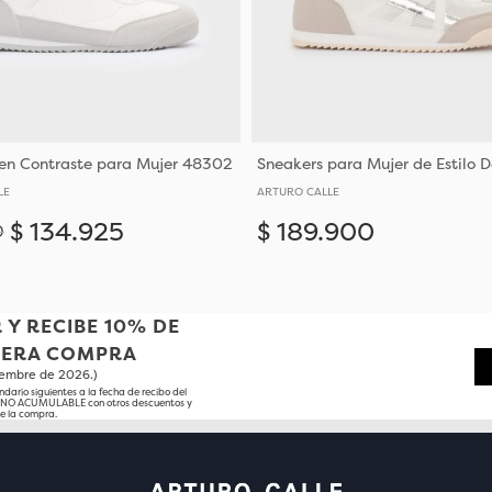
en Contraste para Mujer 48302
LE
ARTURO CALLE
$
134
.
925
$
189
.
900
0
Añadir
35
36
35
36
38
39
 Y RECIBE 10% DE
MERA COMPRA
tiembre de 2026.)
ndario siguientes a la fecha de recibo del
o NO ACUMULABLE con otros descuentos y
e la compra.