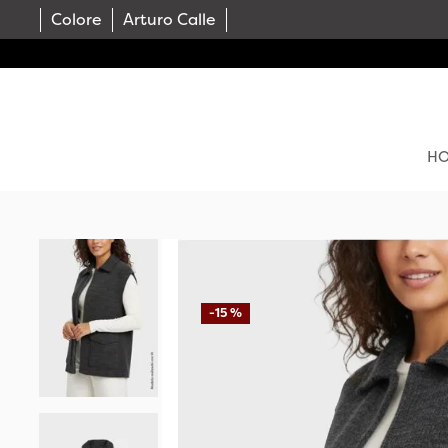
Colore
Arturo Calle
H
-
15 %