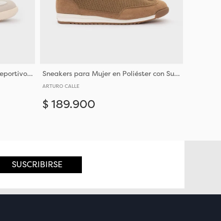
Sneakers para Mujer de Estilo Deportivo con Materiales Sintéticos Y Suela Resistente
Sneakers para Mujer en Poliéster con Suela Sintetica Duradera
ARTURO CALLE
$
189
.
900
Añadir
Añadir
36
37
SUSCRIBIRSE