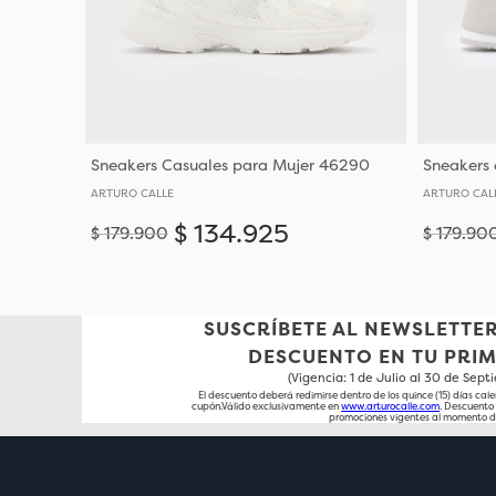
Sneakers Casuales para Mujer 46290
Sneakers 
ARTURO CALLE
ARTURO CAL
$
134
.
925
$
179
.
900
$
179
.
90
Añadir
39
SUSCRÍBETE AL NEWSLETTER
DESCUENTO EN TU PRI
(Vigencia: 1 de Julio al 30 de Sep
El descuento deberá redimirse dentro de los quince (15) días cale
cupón.Válido exclusivamente en
www.arturocalle.com
. Descuent
promociones vigentes al momento d