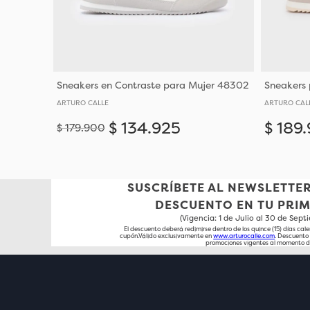
Sneakers en Contraste para Mujer 48302
ARTURO CALLE
ARTURO CAL
$
134
.
925
$
189
.
$
179
.
900
Añadir
36
SUSCRÍBETE AL NEWSLETTER
DESCUENTO EN TU PRI
(Vigencia: 1 de Julio al 30 de Sep
El descuento deberá redimirse dentro de los quince (15) días cale
cupón.Válido exclusivamente en
www.arturocalle.com
. Descuent
promociones vigentes al momento d