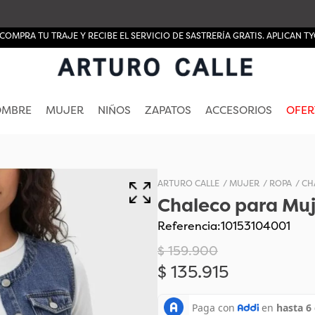
COMPRA TU TRAJE Y RECIBE EL SERVICIO DE SASTRERÍA GRATIS. APLICAN TY
OMBRE
MUJER
NIÑOS
ZAPATOS
ACCESORIOS
OFER
MUJER
ROPA
CH
Chaleco para Muj
Referencia
:
10153104001
$
159
.
900
$
135
.
915