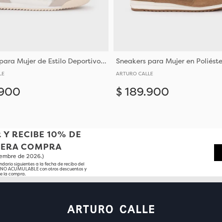
Sneakers para Mujer de Estilo Deportivo con Materiales Sintéticos Y Suela Resistente
LE
ARTURO CALLE
900
$
189
.
900
Añadir
35
36
38
36
 Y RECIBE 10% DE
MERA COMPRA
tiembre de 2026.)
ndario siguientes a la fecha de recibo del
o NO ACUMULABLE con otros descuentos y
e la compra.