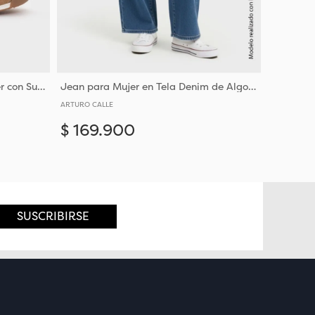
Sneakers para Mujer en Poliéster con Suela Sintetica Duradera
Jean para Mujer en Tela Denim de Algodón con Tejido Plano Resistente
ARTURO CALLE
$
169
.
900
Añadir
Añadir
6
SUSCRIBIRSE