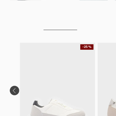
-
25 %