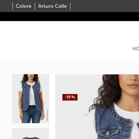
Colore
Arturo Calle
H
-
15 %