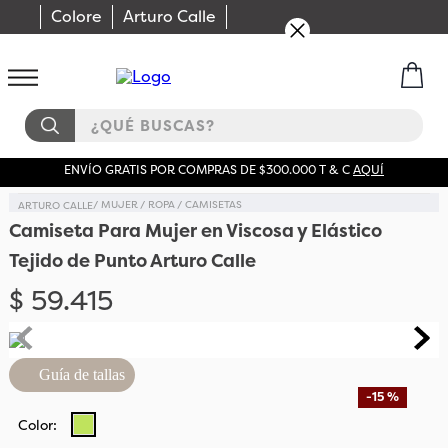
Colore
Arturo Calle
¿QUÉ BUSCAS?
ENVÍO GRATIS POR COMPRAS DE $300.000 T & C
AQUÍ
MUJER
ROPA
CAMISETAS
Camiseta Para Mujer en Viscosa y Elástico
Tejido de Punto Arturo Calle
$
59
.
415
Guía de tallas
-
15 %