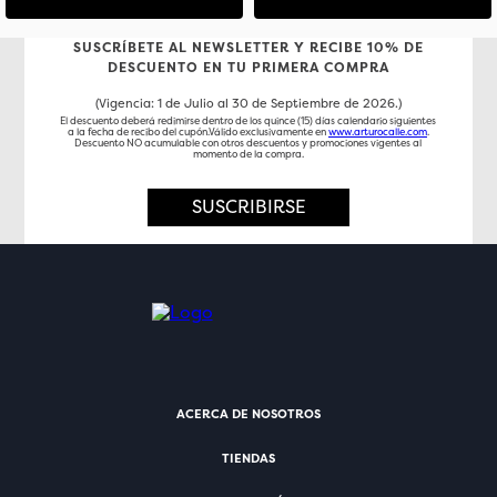
SUSCRÍBETE AL NEWSLETTER Y RECIBE 10% DE
DESCUENTO EN TU PRIMERA COMPRA
(Vigencia: 1 de Julio al 30 de Septiembre de 2026.)
El descuento deberá redimirse dentro de los quince (15) días calendario siguientes
a la fecha de recibo del cupón.Válido exclusivamente en
www.arturocalle.com
.
Descuento NO acumulable con otros descuentos y promociones vigentes al
momento de la compra.
SUSCRIBIRSE
ACERCA DE NOSOTROS
TIENDAS