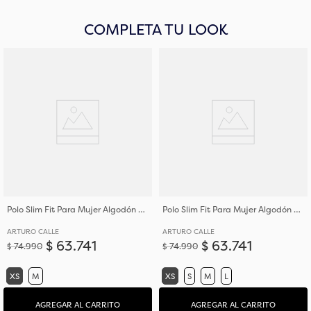
COMPLETA TU LOOK
Polo Slim Fit Para Mujer Algodón de Tejido de Punto
Polo Slim Fit Para Mujer Algodón de Tejido de Punto
ARTURO CALLE
ARTURO CALLE
$
63
.
741
$
63
.
741
$
74
.
990
$
74
.
990
XS
M
XS
S
M
L
AGREGAR AL CARRITO
AGREGAR AL CARRITO