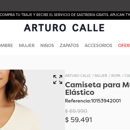
COMPRA TU TRAJE Y RECIBE EL SERVICIO DE SASTRERÍA GRATIS. APLICAN TY
OMBRE
MUJER
NIÑOS
ZAPATOS
ACCESORIOS
OFER
MUJER
ROPA
CA
Camiseta para Mu
Elástico
Referencia
:
10153942001
$
69
.
990
$
59
.
491