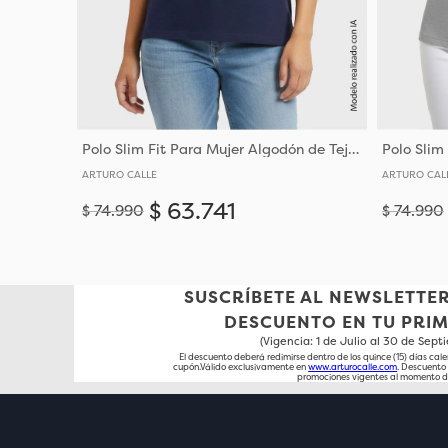
Polo Slim Fit Para Mujer Algodón de Tejido de Punto
ARTURO CALLE
ARTURO CAL
$
63
.
741
$
74
.
990
$
74
.
990
Añadir
XS
M
SUSCRÍBETE AL NEWSLETTER
DESCUENTO EN TU PRI
(Vigencia: 1 de Julio al 30 de Sep
El descuento deberá redimirse dentro de los quince (15) días cale
cupón.Válido exclusivamente en
www.arturocalle.com
. Descuent
promociones vigentes al momento d