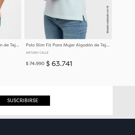
Polo Slim Fit Para Mujer Algodón de Tejido de Punto
Polo Slim Fit Para Mujer Algodón de Tejido de Punto
ARTURO CALLE
$
63
.
741
$
74
.
990
Añadir
Añadir
S
M
SUSCRIBIRSE