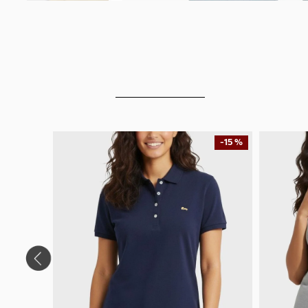
-
15 %