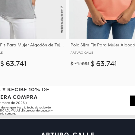
Polo Slim Fit Para Mujer Algodón de Tejido de Punto
LE
ARTURO CALLE
$
63
.
741
$
63
.
741
$
74
.
990
Añadir
XS
S
M
L
S
M
XL
 Y RECIBE 10% DE
MERA COMPRA
tiembre de 2026.)
ndario siguientes a la fecha de recibo del
o NO ACUMULABLE con otros descuentos y
e la compra.