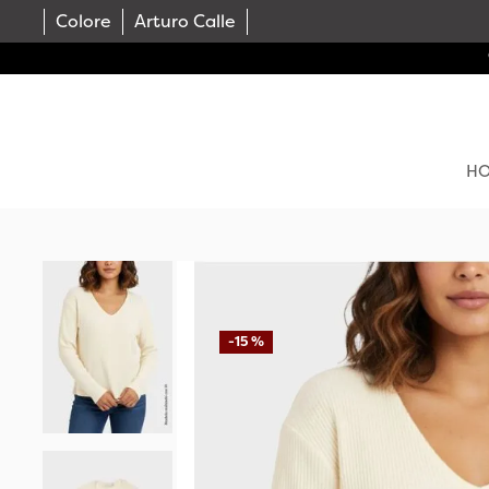
Colore
Arturo Calle
H
-
15 %