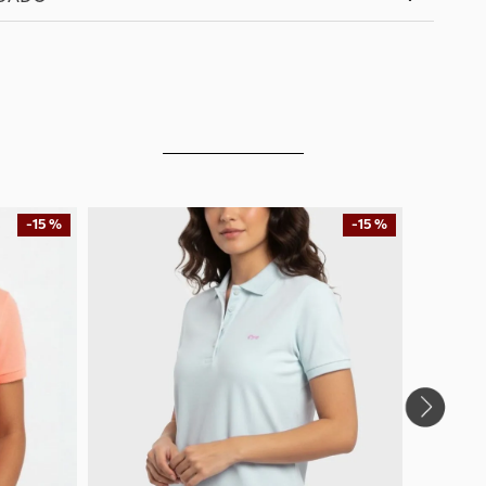
-
15 %
-
15 %