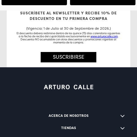
SUSCRÍBETE AL NEWSLETTER Y RECIBE 10% DE
DESCUENTO EN TU PRIMERA COMPRA
(Vigencia: 1 de Julio al 30 de Septiembre de 2026.)
El descuento deberá redimirse dentro de los quince (15) días calendario siguientes
a la fecha de recibo del cupón.Válido exclusivamente en
www.arturocalle.com
.
Descuento NO acumulable con otros descuentos y promociones vigentes al
momento de la compra.
SUSCRIBIRSE
ACERCA DE NOSOTROS
TIENDAS