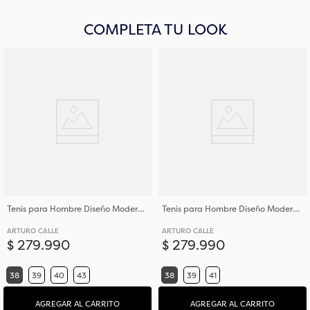
COMPLETA TU LOOK
Tenis para Hombre Diseño Moderno en Cuero
Tenis para Hombre Diseño Moderno en Cuero
ARTURO CALLE
ARTURO CALLE
$
279
.
990
$
279
.
990
38
39
40
43
38
39
41
AGREGAR AL CARRITO
AGREGAR AL CARRITO