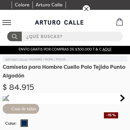
Colore
Arturo Calle
¿QUÉ BUSCAS?
ENVÍO GRATIS POR COMPRAS DE $300.000 T & C
AQUÍ
HOMBRE
ROPA
POLOS
Camiseta para Hombre Cuello Polo Tejido Punto
Algodón
$
84
.
915
Guía de tallas
-
15 %