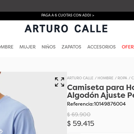
PAGA A 6 CUOTAS CON ADDI >
OMBRE
MUJER
NIÑOS
ZAPATOS
ACCESORIOS
OFER
HOMBRE
ROPA
C
Camiseta para H
Algodón Ajuste P
Referencia
:
10149876004
$
69
.
900
$
59
.
415