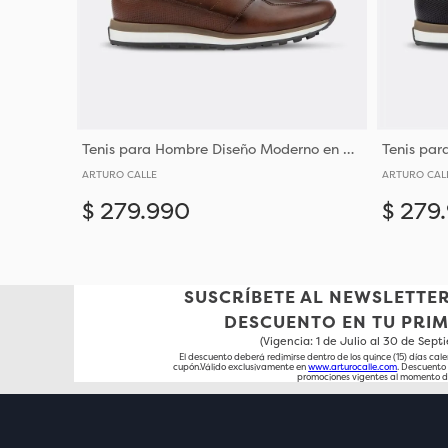
Tenis para Hombre Diseño Moderno en Cuero
ARTURO CALLE
ARTURO CAL
$
279
.
990
$
279
.
Añadir
38
39
40
41
42
43
SUSCRÍBETE AL NEWSLETTER
DESCUENTO EN TU PRI
(Vigencia: 1 de Julio al 30 de Sep
El descuento deberá redimirse dentro de los quince (15) días cale
cupón.Válido exclusivamente en
www.arturocalle.com
. Descuent
promociones vigentes al momento d