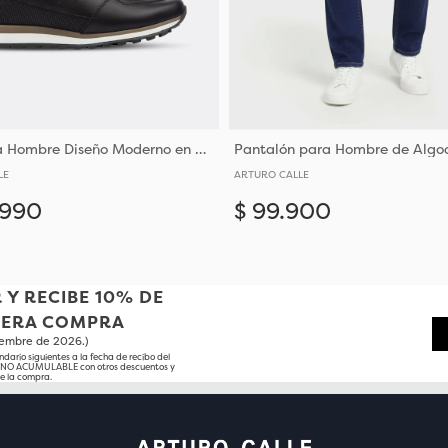
Tenis para Hombre Diseño Moderno en Cuero
LE
ARTURO CALLE
990
$
99
.
900
Añadir
38
39
40
41
30
32
34
36
38
40
 Y RECIBE 10% DE
MERA COMPRA
tiembre de 2026.)
ndario siguientes a la fecha de recibo del
o NO ACUMULABLE con otros descuentos y
e la compra.