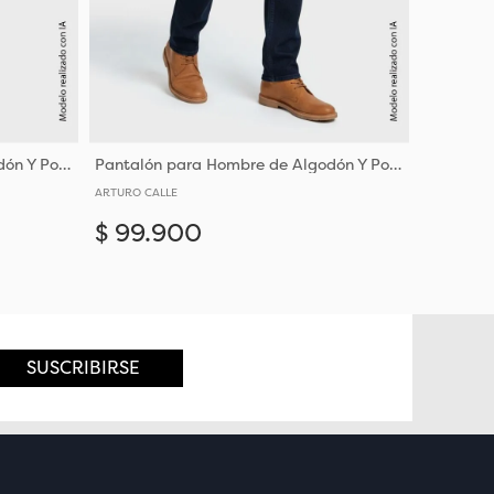
Pantalón para Hombre de Algodón Y Poliéster en Tejido Denim
Pantalón para Hombre de Algodón Y Poliéster en Tejido Denim
ARTURO CALLE
$
99
.
900
Añadir
Añadir
32
36
38
40
44
SUSCRIBIRSE