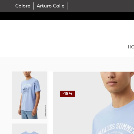
Colore
Arturo Calle
H
-
15 %