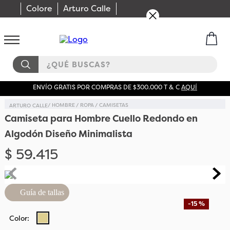
Colore
Arturo Calle
¿QUÉ BUSCAS?
ENVÍO GRATIS POR COMPRAS DE $300.000 T & C
AQUÍ
HOMBRE
ROPA
CAMISETAS
Camiseta para Hombre Cuello Redondo en
Algodón Diseño Minimalista
$
59
.
415
Guía de tallas
-
15 %