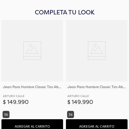
COMPLETA TU LOOK
Jean Para Hombre Classic Tiro Alto y Bota Amplia
Jean Para Hombre Classic Tiro Alto y Bota Amplia
ARTURO CALLE
ARTURO CALLE
$
149
.
990
$
149
.
990
36
36
AGREGAR AL CARRITO
AGREGAR AL CARRITO