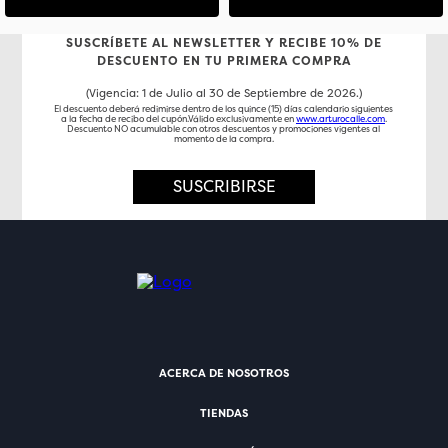
SUSCRÍBETE AL NEWSLETTER Y RECIBE 10% DE
DESCUENTO EN TU PRIMERA COMPRA
(Vigencia: 1 de Julio al 30 de Septiembre de 2026.)
El descuento deberá redimirse dentro de los quince (15) días calendario siguientes
a la fecha de recibo del cupón.Válido exclusivamente en
www.arturocalle.com
.
Descuento NO acumulable con otros descuentos y promociones vigentes al
momento de la compra.
SUSCRIBIRSE
ACERCA DE NOSOTROS
TIENDAS