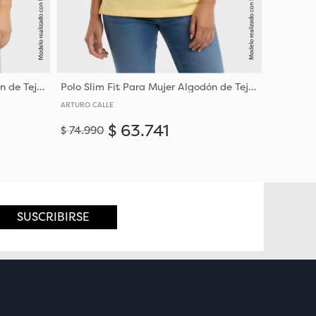
Polo Slim Fit Para Mujer Algodón de Tejido de Punto
Polo Slim Fit Para Mujer Algodón de Tejido de Punto
ARTURO CALLE
$
63
.
741
$
74
.
990
Añadir
Añadir
XS
S
M
L
XL
XXL
SUSCRIBIRSE