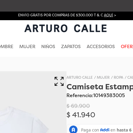
ENVÍO GRATIS POR COMPRAS DE $300.000 T & C
AQUÍ
>
OMBRE
MUJER
NIÑOS
ZAPATOS
ACCESORIOS
OFER
MUJER
ROPA
CA
Camiseta Estamp
Referencia
:
10149383005
$
69
.
900
$
41
.
940