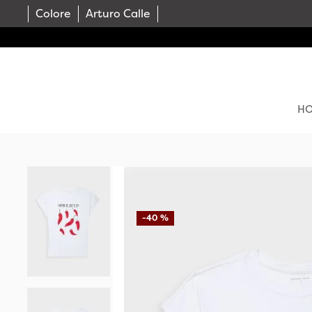
Colore
Arturo Calle
H
-
40 %