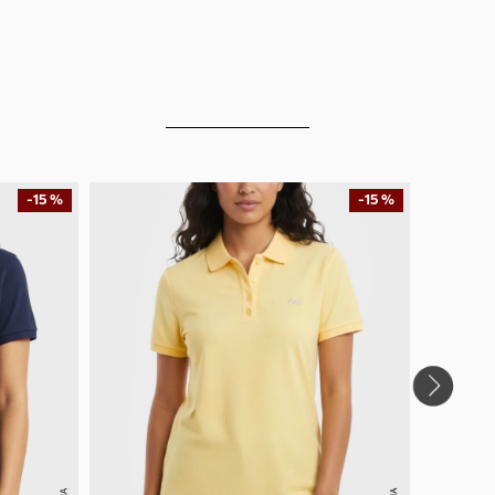
-
15 %
-
15 %