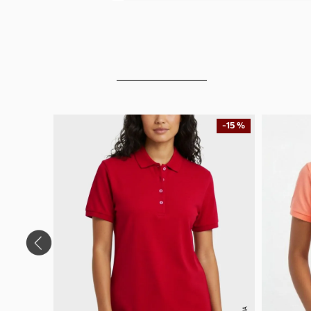
-
15 %