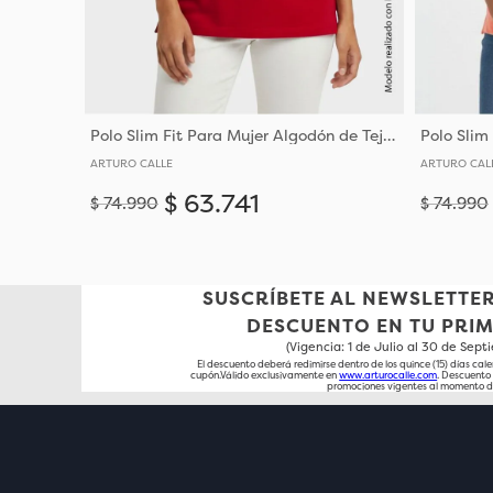
Polo Slim Fit Para Mujer Algodón de Tejido de Punto
ARTURO CALLE
ARTURO CAL
$
63
.
741
$
74
.
990
$
74
.
990
Añadir
XS
S
M
L
XL
XXL
X
SUSCRÍBETE AL NEWSLETTER
DESCUENTO EN TU PRI
(Vigencia: 1 de Julio al 30 de Sep
El descuento deberá redimirse dentro de los quince (15) días cale
cupón.Válido exclusivamente en
www.arturocalle.com
. Descuent
promociones vigentes al momento d