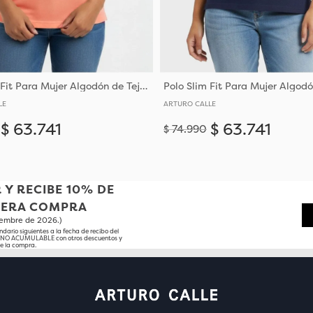
Polo Slim Fit Para Mujer Algodón de Tejido de Punto
LE
ARTURO CALLE
$
63
.
741
$
63
.
741
$
74
.
990
Añadir
S
S
M
XL
XXL
XS
S
M
 Y RECIBE 10% DE
MERA COMPRA
tiembre de 2026.)
ndario siguientes a la fecha de recibo del
o NO ACUMULABLE con otros descuentos y
e la compra.