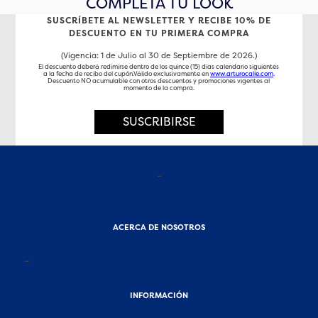
COMPLETA TU LOOK
SUSCRÍBETE AL NEWSLETTER Y RECIBE 10% DE
DESCUENTO EN TU PRIMERA COMPRA
(Vigencia: 1 de Julio al 30 de Septiembre de 2026.)
El descuento deberá redimirse dentro de los quince (15) días calendario siguientes
a la fecha de recibo del cupón.Válido exclusivamente en
www.arturocalle.com
.
Descuento NO acumulable con otros descuentos y promociones vigentes al
momento de la compra.
SUSCRIBIRSE
-
ACERCA DE NOSOTROS
-
INFORMACIÓN