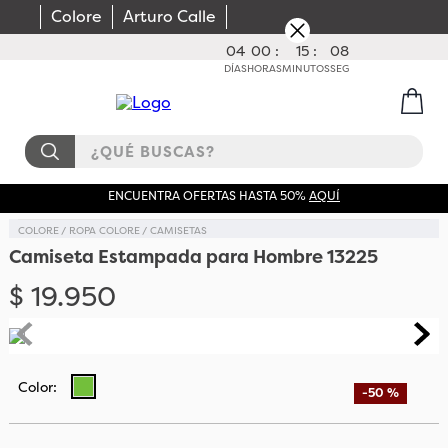
Colore
Arturo Calle
04
00
:
15
:
07
DÍAS
HORAS
MINUTOS
SEG
¿QUÉ BUSCAS?
ENCUENTRA OFERTAS HASTA 50%
AQUÍ
COLORE
ROPA COLORE
CAMISETAS
Camiseta Estampada para Hombre 13225
$
19
.
950
-
50 %