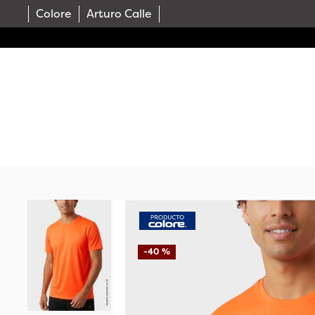
Colore
Arturo Calle
-
40 %