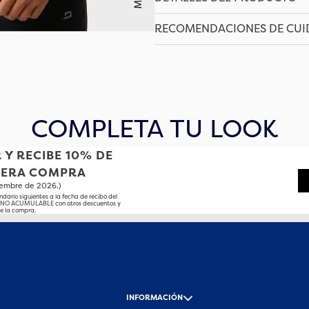
RECOMENDACIONES DE CU
COMPLETA TU LOOK
 Y RECIBE 10% DE
MERA COMPRA
tiembre de 2026.)
ndario siguientes a la fecha de recibo del
o NO ACUMULABLE con otros descuentos y
e la compra.
-
INFORMACIÓN
-