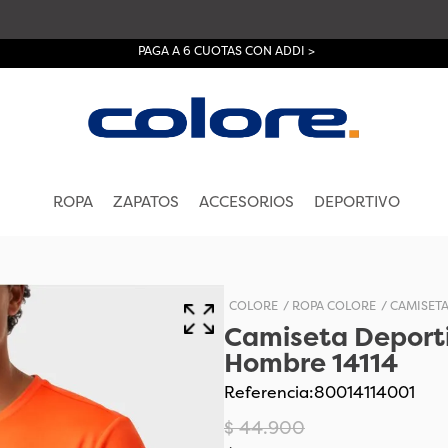
PAGA A 6 CUOTAS CON ADDI >
ROPA
ZAPATOS
ACCESORIOS
DEPORTIVO
COLORE
ROPA COLORE
CAMISET
Camiseta Deport
Hombre 14114
Referencia
:
80014114001
$
44
.
900