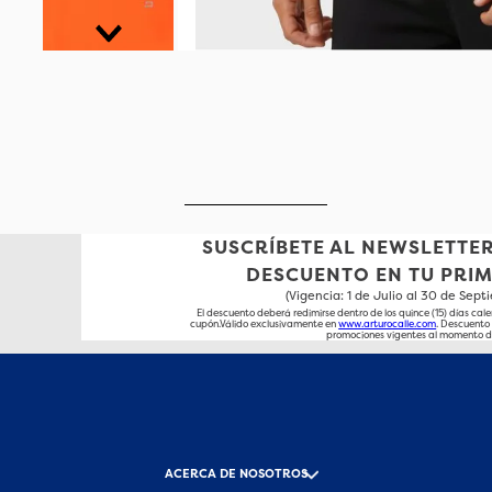
SUSCRÍBETE AL NEWSLETTER
DESCUENTO EN TU PRI
(Vigencia: 1 de Julio al 30 de Sep
El descuento deberá redimirse dentro de los quince (15) días cale
cupón.Válido exclusivamente en
www.arturocalle.com
. Descuent
promociones vigentes al momento d
ACERCA DE NOSOTROS
-