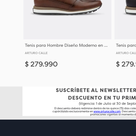
Tenis para Hombre Diseño Moderno en Cuero
ARTURO CALLE
ARTURO CAL
$
279
.
990
$
279
.
Añadir
38
40
41
43
SUSCRÍBETE AL NEWSLETTER
DESCUENTO EN TU PRI
(Vigencia: 1 de Julio al 30 de Sep
El descuento deberá redimirse dentro de los quince (15) días cale
cupón.Válido exclusivamente en
www.arturocalle.com
. Descuent
promociones vigentes al momento d