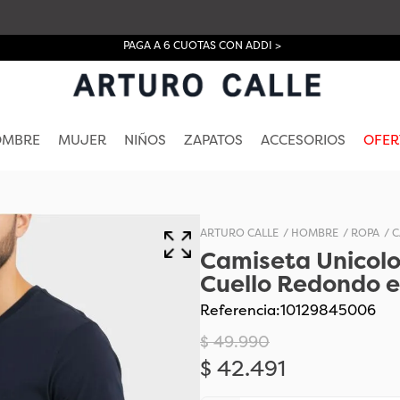
PAGA A 6 CUOTAS CON ADDI >
OMBRE
MUJER
NIÑOS
ZAPATOS
ACCESORIOS
OFER
HOMBRE
ROPA
C
Camiseta Unicolo
Cuello Redondo 
Referencia
:
10129845006
$
49
.
990
$
42
.
491