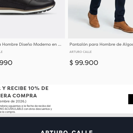
Tenis para Hombre Diseño Moderno en Cuero
LE
ARTURO CALLE
990
$
99
.
900
Añadir
38
39
40
41
32
36
38
40
44
 Y RECIBE 10% DE
MERA COMPRA
tiembre de 2026.)
ndario siguientes a la fecha de recibo del
o NO ACUMULABLE con otros descuentos y
e la compra.