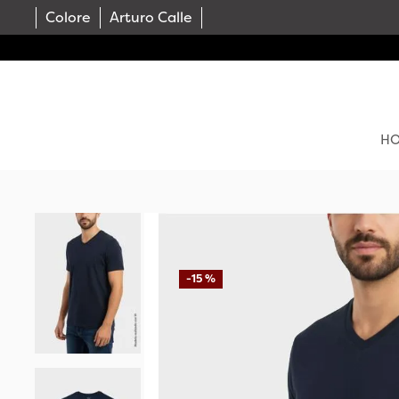
Colore
Arturo Calle
H
-
15 %