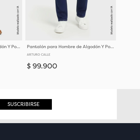
Pantalón para Hombre de Algodón Y Poliéster en Tejido Denim
Pantalón para Hombre de Algodón Y Poliéster en Tejido Denim
ARTURO CALLE
$
99
.
900
Añadir
Añadir
30
32
36
38
40
SUSCRIBIRSE