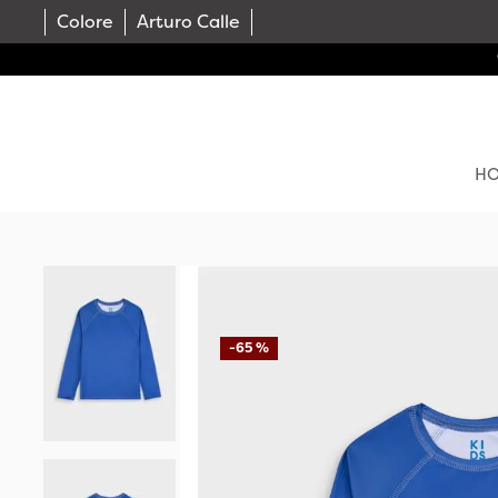
Colore
Arturo Calle
H
-
65 %