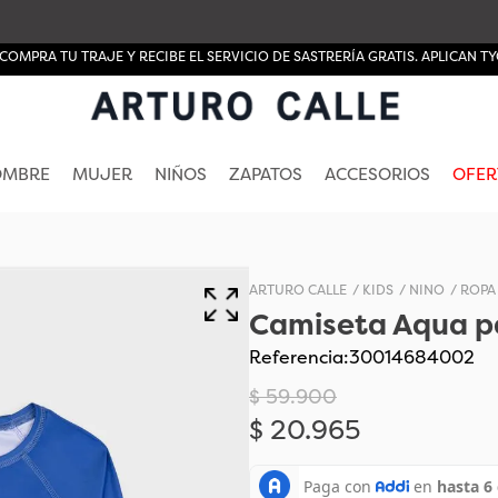
COMPRA TU TRAJE Y RECIBE EL SERVICIO DE SASTRERÍA GRATIS. APLICAN TY
OMBRE
MUJER
NIÑOS
ZAPATOS
ACCESORIOS
OFER
KIDS
NINO
ROPA
Camiseta Aqua p
Referencia
:
30014684002
$
59
.
900
$
20
.
965