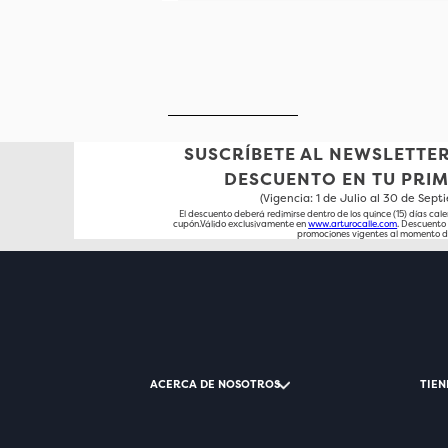
SUSCRÍBETE AL NEWSLETTER
DESCUENTO EN TU PRI
(Vigencia: 1 de Julio al 30 de Sep
El descuento deberá redimirse dentro de los quince (15) días cale
cupón.Válido exclusivamente en
www.arturocalle.com
. Descuent
promociones vigentes al momento d
ACERCA DE NOSOTROS
TIEN